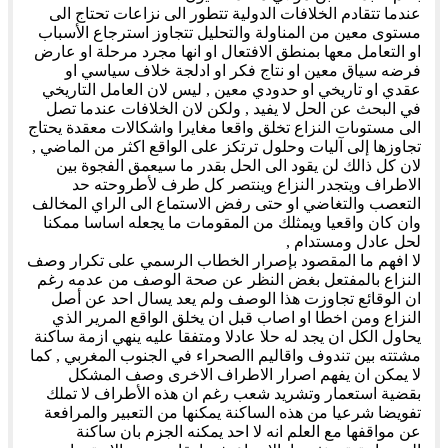
عندما تتقادم الخلافات الدولية تتطور الى نزاعات تحتاج الى
مستوى معين من المناولة والتحليل تتجاوز استرجاع الأسباب
او التعامل معها بمنطق الافتعال او انها مجرد مرحلة او عارض
فرضه سياق معين او نتاج فكر او ادلجة خلاف سياسي او
عقدي او تاريخي او حدودي معين , ليس لان العامل التاريخي
في البحث عن الحل لا يفيد , ولكن لان الخلافات عندما تصل
الى مستوىات النزاع تخلق واقعا مغايرا واشكالات معقدة يحتاج
تجاوزها إلى آليات وحلول ترتكز على الواقع اكثر من الماضي ,
لان كل ذالك لن يقود الى الحل بقدر ما سيعمق الفجوة بين
الاطراف ويتجدر النزاع وينتصر كل طرف لأطروحته حد
التعصب والتغاضي او حتى رفض الاستماع الى الراي المخالف
وان كان واقعيا ويمثلك من المقومات ما يجعله اساسا ممكنا
لحل عادل ومستدام ,
لا افهم ما المقصود بإصرار الخطاب الرسمي على تكرار وصف
النزاع بالمفتعل بغض النظر عن صحة الوصف من عدمه رغم
ان الوقائع تجاوزت هذا الوصف ولم يعد يسال احد عن أصل
النزاع ومن اخطا او اصاب قبل ان يخلق الواقع المرير الذي
يحاول الكل ان يجد له حلا عادلا ومتفقا عليه ينهي ازمة ساكنة
مشتته بين تندوف واقاليم االصحراء في الجنوب المغربي , كما
لا يمكن ان يفهم اصرار الاطراف الاخرى وصف المشكل
بقضية استعمار وتشريد شعب رغم ان هذه الأطراف لا تملك
تفويضا شرعيا من هذه الساكنة يمكنها من التعبير والمرافعة
عن مواقفها مع العلم انه لا احد يمكنه الجزم بان ساكنة