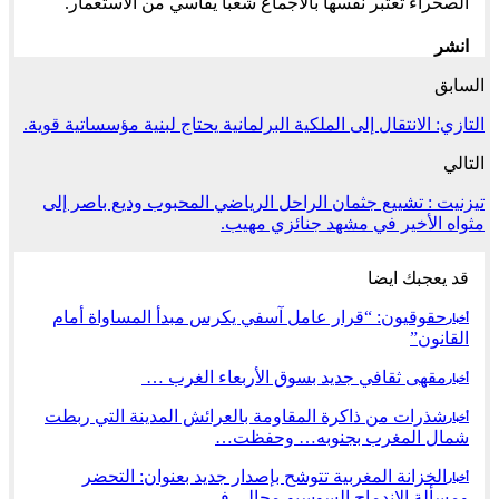
الصحراء تعتبر نفسها بالاجماع شعبا يقاسي من الاستعمار.
انشر
السابق
التازي: الانتقال إلى الملكية البرلمانية يحتاج لبنية مؤسساتية قوية.
التالي
تيزنيت : تشييع جثمان الراحل الرياضي المحبوب وديع باصر إلى
مثواه الأخير في مشهد جنائزي مهيب.
قد يعجبك ايضا
حقوقيون: “قرار عامل آسفي يكرس مبدأ المساواة أمام
أخبار
القانون”
مقهى ثقافي جديد بسوق الأربعاء الغرب …
أخبار
شذرات من ذاكرة المقاومة بالعرائش المدينة التي ربطت
أخبار
شمال المغرب بجنوبه… وحفظت…
الخزانة المغربية تتوشح بإصدار جديد بعنوان: التحضر
أخبار
ومسألة الاندماج السوسيو-مجالي في…