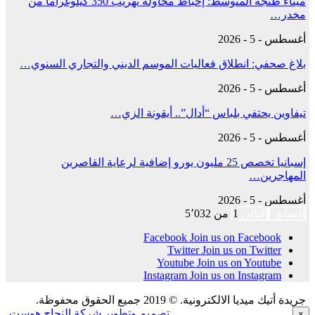
ميناء طنجة المتوسط: إحباط محاولة تهريب 350 كيلوغراما من
مخدر…
أغسطس - 5 - 2026
بلاغ صحفي: انطلاق فعاليات الموسم الديني والتجاري السنوي…
أغسطس - 5 - 2026
تيفاوين يحتفي بلباس “أدال”.. أيقونة الزي…
أغسطس - 5 - 2026
إسبانيا تخصص 25 مليون يورو إضافية لرعاية القاصرين
المهاجرين…
أغسطس - 5 - 2026
السابق
التالي
1 من 5٬032
Facebook
Join us on Facebook
Twitter
Join us on Twitter
Youtube
Join us on Youtube
Instagram
Join us on Instagram
جريدة أتيك ميديا الالكترونية. © 2019 جميع الحقوق محفوظة.
تصميم وتطوير
شركة النجاح هوست
×