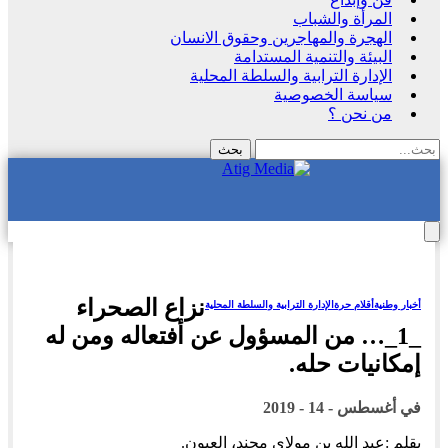
المرأة والشباب
الهجرة والمهاجرين وحقوق الانسان
البيئة والتنمية المستدامة
الإدارة الترابية والسلطة المحلية
سياسة الخصوصية
من نحن ؟
نزاع الصحراء
أخبار وطنية
أقلام حرة
الإدارة الترابية والسلطة المحلية
_1_… من المسؤول عن أفتعاله ومن له
إمكانيات حله.
في
أغسطس - 14 - 2019
بقلم :عبد الله بن مولاي محند، العيون.