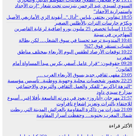
السنوي لسيدي عبد الرحمن بتيزنيت تحت شعار “إرث الأجداد
واستمرارية الأحفاد”
18:55
تيفاوين يحتفي بلباس “أدال”.. أيقونة الزي الأمازيغي الأصيل
ويكرّم حارسات التراث بالأطلس الصغير
11:52
إسبانيا تخصص 25 مليون يورو إضافية لرعاية القاصرين
المهاجرين في سبتة
10:41
المندوبية ترصد تحسنا في سوق الشغل… لكن بطالة
الشباب تستقر فوق 27%
10:22
توقعات الأرصاد لطقس اليوم الأربعاء بمختلف مناطق
المغرب
09:28
حقوقيون: “قرار عامل آسفي يكرس مبدأ المساواة أمام
القانون”
23:05
مقهى ثقافي جديد بسوق الأربعاء الغرب …
22:25
بحضور شخصيات محلية وجهوية ووطنية.. تأسيس مؤسسة
“النزهة اباكريم” للفكر والعمل الثقافي والتربوي والاجتماعي
بمزارع سيدي داود
21:57
مهرجان «أناروز» يعود في دورته التاسعة بأفلا إغير.. أسبوع
للاحتفاء بالتراث وتعزيز إشعاع تافراوت
21:09
شذرات من ذاكرة المقاومة بالعرائش المدينة التي ربطت
شمال المغرب بجنوبه… وحفظت أسرار المقاومة
الأكثر قراءة