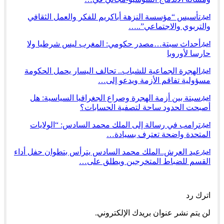
تأسيس “مؤسسة النزهة أباكريم للفكر والعمل الثقافي
أخبار
والتربوي والاجتماعي”..…
أحداث سبتة…مصدر حكومي: المغرب ليس شرطيا ولا
أخبار
حارسا لأوروبا
الهجرة الجماعية للشباب.. تحالف اليسار يحمل الحكومة
أخبار
مسؤولية تفاقم الأزمة ويدعو إلى…
سبتة بين أزمة الهجرة وصراع الجغرافيا السياسية: هل
أخبار
أصبحت الحدود ساحة لتصفية الحسابات؟
ترامب في رسالة إلى الملك محمد السادس: “الولايات
أخبار
المتحدة واضحة تعترف بسيادة…
عيد العرش..الملك محمد السادس يترأس بتطوان حفل أداء
أخبار
القسم للضباط المتخرجين ويطلق على…
السابق
التالي
اترك رد
لن يتم نشر عنوان بريدك الإلكتروني.