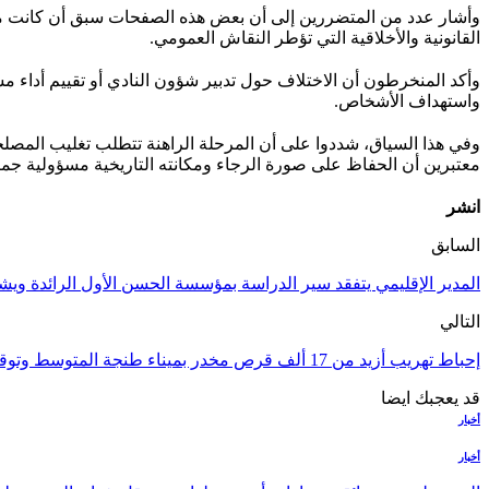
وأشار عدد من المتضررين إلى أن بعض هذه الصفحات سبق أن كانت موض
القانونية والأخلاقية التي تؤطر النقاش العمومي.
وأكد المنخرطون أن الاختلاف حول تدبير شؤون النادي أو تقييم أداء مس
واستهداف الأشخاص.
وفي هذا السياق، شددوا على أن المرحلة الراهنة تتطلب تغليب المصلح
معتبرين أن الحفاظ على صورة الرجاء ومكانته التاريخية مسؤولية جما
انشر
السابق
المدير الإقليمي يتفقد سير الدراسة بمؤسسة الحسن الأول الرائدة ويشيد بمشاركة
التالي
إحباط تهريب أزيد من 17 ألف قرص مخدر بميناء طنجة المتوسط وتوقيف سائق شاحنة قادمة من أوروبا
قد يعجبك ايضا
أخبار
أخبار