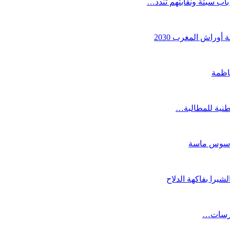
ب سبتة ونقابتهم تندد…
أوراش المغرب 2030
اظمة
ة سوس ماسة
حارسات…