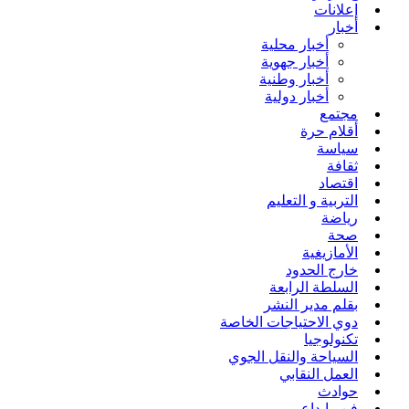
إعلانات
أخبار
أخبار محلية
أخبار جهوية
أخبار وطنية
أخبار دولية
مجتمع
أقلام حرة
سياسة
ثقافة
اقتصاد
التربية و التعليم
رياضة
صحة
الأمازيغية
خارج الحدود
السلطة الرابعة
بقلم مدير النشر
دوي الاحتياجات الخاصة
تكنولوجيا
السياحة والنقل الجوي
العمل النقابي
حوادث
فن وإبداع