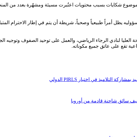
وع شكايات بسبب محتويات اعتُبرت مسيئة ومشهّرة بعدد من المنخرطي
ؤوليه يظل أمراً طبيعياً وصحياً، شريطة أن يتم في إطار الاحترام الم
ة العليا لنادي الرجاء الرياضي، والعمل على توحيد الصفوف وتوجيه ال
عية تقع على عاتق جميع مكوناته.
 التلاميذ في اختبار PIRLS الدولي