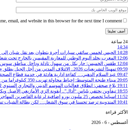
e, email, and website in this browser for the next time I comment.
24 ساعة
14:34
14:28
الحبس لخمس سائقي سيارات أجرة بتطوان بعد نقل شبان إلى محي
12:06
المغرب يخلد اليوم الوطني للمغاربة المقيمين بالخارج تحت شعار
12:04
طقس الخميس: ﺣﺎﺭ بكل من سهول تادلة وداخل مناطق سوس 
09:59
تمهيدًا لتشريعيات 2026.. الائتلاف المدني من أجل الجبل يطلق حملة وطنية للمطالبة بـ”تعاقد سياسي منصف” مع المناطق الجبلية
09:47
عبد السلام الدهبي… كفاءة إدارية هادئة في خدمة قطاع الص
20:05
ميناء طنجة المتوسط: إحباط محاولة تهريب 350 كيلوغراما من مخدر الشيرا بفاكهة الدلاح
19:11
بلاغ صحفي: انطلاق فعاليات الموسم الديني والتجاري السنوي ل
18:55
تيفاوين يحتفي بلباس “أدال”.. أيقونة الزي الأمازيغي الأصيل و
11:52
إسبانيا تخصص 25 مليون يورو إضافية لرعاية القاصرين المهاجرين في سبتة
10:41
المندوبية ترصد تحسنا في سوق الشغل… لكن بطالة الشباب تستق
الأكثر قراءة
أغسطس - 6 - 2026