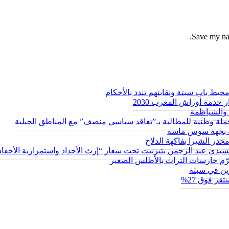
Save my nam
ط باب سبتة ونقابتهم تندد بالأحكام
 خدمة أوراش المغرب 2030
والشياظمة
حة بجهة سوس ماسة
سيدي عبد الرحمن بتيزنيت تحت شعار “إرث الأجداد واستمرارية الأحفاد
يكرّم حارسات التراث بالأطلس الصغير
ر فوق 27%