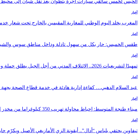
الحبس لخمس سائقي سيارات أجرة بتطوان بعد نقل شبان إلى محيط با
أخبار
المغرب يخلد اليوم الوطني للمغاربة المقيمين بالخارج تحت شعار خدمة 
أخبار
طقس الخميس: ﺣﺎﺭ بكل من سهول تادلة وداخل مناطق سوس والشي
أخبار
تمهيدًا لتشريعيات 2026.. الائتلاف المدني من أجل الجبل يطلق حملة وطنية للمطالبة…
أخبار
عبد السلام الدهبي… كفاءة إدارية هادئة في خدمة قطاع الصحة بجه
أخبار
ميناء طنجة المتوسط: إحباط محاولة تهريب 350 كيلوغراما من مخدر الشيرا بفاكهة الدلاح
أخبار
تيفاوين يحتفي بلباس “أدال”.. أيقونة الزي الأمازيغي الأصيل ويكرّم 