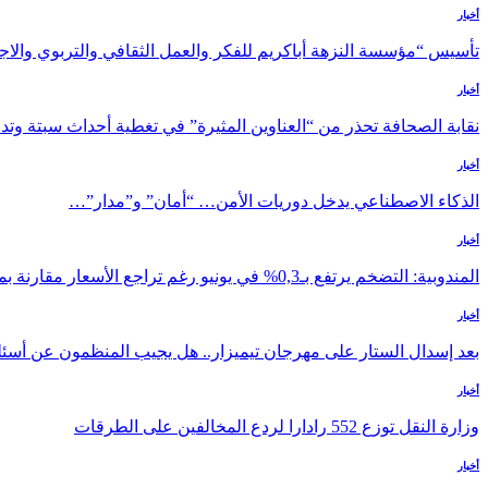
أخبار
تأسيس “مؤسسة النزهة أباكريم للفكر والعمل الثقافي والتربوي والا
أخبار
نقابة الصحافة تحذر من “العناوين المثيرة” في تغطية أحداث سبتة وت
أخبار
الذكاء الاصطناعي يدخل دوريات الأمن… “أمان” و”مدار”…
أخبار
المندوبية: التضخم يرتفع بـ0,3% في يونيو رغم تراجع الأسعار مقارنة بماي
أخبار
بعد إسدال الستار على مهرجان تيميزار.. هل يجيب المنظمون عن أسئل
أخبار
وزارة النقل توزع 552 رادارا لردع المخالفين على الطرقات
أخبار