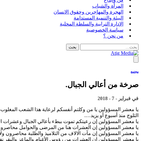
المرأة والشباب
الهجرة والمهاجرين وحقوق الانسان
البيئة والتنمية المستدامة
الإدارة الترابية والسلطة المحلية
سياسة الخصوصية
من نحن ؟
مجتمع
صرخة من أعالي الجبال.
في
فبراير - 7 - 2018
يا معشر المسؤولين يا من وكلتم أنفسكم لرعاية هذا الشعب المغلوب
الثلوج منذ أسبوع أو يزيد….
يا معشر المسؤولين إن رعيتكم تموت ببطء بأعالي الجبال وعشرات القرى
يا معشر المسؤولين إن العشرات هنا من المرضى والحوامل محاصرون 
يا معشر المسؤولين إن مآت الالاف من التلاميذ والطلبة محاصرون ول
يا معشر المسؤولين إن العشرات من رؤوس الأغنام والماعز والبقر نفق