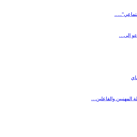
جتماعي”..…
دعو إلى…
ة المهنيين والفاعلين…