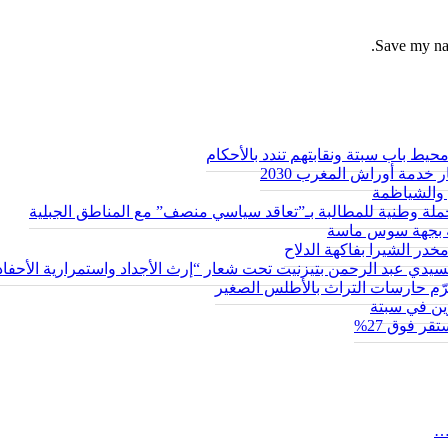
Save my nam
ط باب سبتة ونقابتهم تندد بالأحكام
 خدمة أوراش المغرب 2030
والشياظمة
حة بجهة سوس ماسة
سيدي عبد الرحمن بتيزنيت تحت شعار “إرث الأجداد واستمرارية الأحفاد
يكرّم حارسات التراث بالأطلس الصغير
ر فوق 27%
…