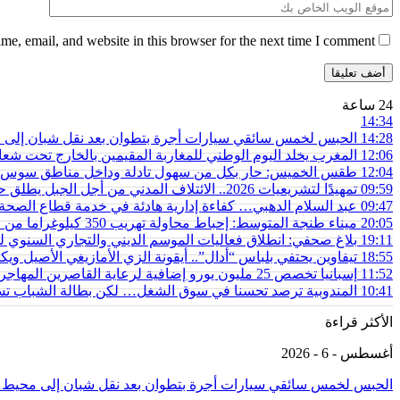
e, email, and website in this browser for the next time I comment.
24 ساعة
14:34
14:28
الحبس لخمس سائقي سيارات أجرة بتطوان بعد نقل شبان إلى محي
12:06
المغرب يخلد اليوم الوطني للمغاربة المقيمين بالخارج تحت شعار
12:04
طقس الخميس: ﺣﺎﺭ بكل من سهول تادلة وداخل مناطق سوس 
09:59
تمهيدًا لتشريعيات 2026.. الائتلاف المدني من أجل الجبل يطلق حملة وطنية للمطالبة بـ”تعاقد سياسي منصف” مع المناطق الجبلية
09:47
عبد السلام الدهبي… كفاءة إدارية هادئة في خدمة قطاع الص
20:05
ميناء طنجة المتوسط: إحباط محاولة تهريب 350 كيلوغراما من مخدر الشيرا بفاكهة الدلاح
19:11
بلاغ صحفي: انطلاق فعاليات الموسم الديني والتجاري السنوي ل
18:55
تيفاوين يحتفي بلباس “أدال”.. أيقونة الزي الأمازيغي الأصيل و
11:52
إسبانيا تخصص 25 مليون يورو إضافية لرعاية القاصرين المهاجرين في سبتة
10:41
المندوبية ترصد تحسنا في سوق الشغل… لكن بطالة الشباب تستق
الأكثر قراءة
أغسطس - 6 - 2026
الحبس لخمس سائقي سيارات أجرة بتطوان بعد نقل شبان إلى محيط