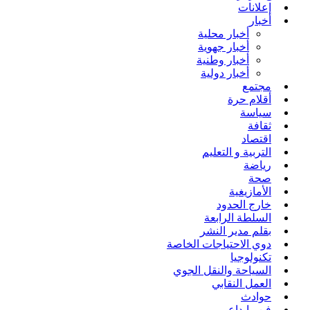
إعلانات
أخبار
أخبار محلية
أخبار جهوية
أخبار وطنية
أخبار دولية
مجتمع
أقلام حرة
سياسة
ثقافة
اقتصاد
التربية و التعليم
رياضة
صحة
الأمازيغية
خارج الحدود
السلطة الرابعة
بقلم مدير النشر
دوي الاحتياجات الخاصة
تكنولوجيا
السياحة والنقل الجوي
العمل النقابي
حوادث
فن وإبداع