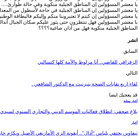
يا معشر المسؤولين إن المناطق الجبلية منكوبة وفي حالة طوارئ….
يا معشر المسؤولين إن المناطق الجبلية في حاجة لأسطول من المعدا
يا معشر المسؤولين إن كنتم لا تعتبروننا منكم وإليكم فالبطاقة الوطني
با معشر المسؤولين فهل تنتظرون حتى يثور عليكم سكان الجبال آنذا
المناطق الجبلية منكوبة فهل من آذان صاغية؟؟؟؟
انشر
السابق
الزفزافي للقاضي.. أنا مزلوط والأمة كلها كتسالني
التالي
لقاء اربع نقابات الصحة بتيزنيت مع الدكتور الشافعي .
قد يعجبك ايضا
أخبار محلية
بلاغ صحفي: انطلاق فعاليات الموسم الديني والتجاري السنوي لسيدي
أخبار
تيفاوين يحتفي بلباس “أدال”.. أيقونة الزي الأمازيغي الأصيل ويكرّم 