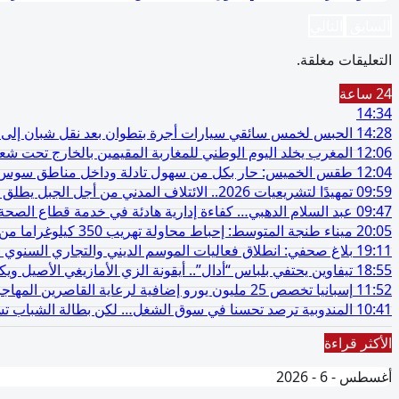
السابق
التالي
التعليقات مغلقة.
24 ساعة
14:34
14:28
الحبس لخمس سائقي سيارات أجرة بتطوان بعد نقل شبان إلى مح
12:06
المغرب يخلد اليوم الوطني للمغاربة المقيمين بالخارج تحت شعار
12:04
طقس الخميس: ﺣﺎﺭ بكل من سهول تادلة وداخل مناطق سوس 
09:59
تمهيدًا لتشريعيات 2026.. الائتلاف المدني من أجل الجبل يطلق حملة وطنية للمطالبة بـ”تعاقد سياسي منصف” مع المناطق الجبلية
09:47
عبد السلام الدهبي… كفاءة إدارية هادئة في خدمة قطاع الص
20:05
ميناء طنجة المتوسط: إحباط محاولة تهريب 350 كيلوغراما من مخدر الشيرا بفاكهة الدلاح
19:11
بلاغ صحفي: انطلاق فعاليات الموسم الديني والتجاري السنوي ل
18:55
تيفاوين يحتفي بلباس “أدال”.. أيقونة الزي الأمازيغي الأصيل و
11:52
إسبانيا تخصص 25 مليون يورو إضافية لرعاية القاصرين المهاجرين في سبتة
10:41
المندوبية ترصد تحسنا في سوق الشغل… لكن بطالة الشباب تستق
الأكثر قراءة
أغسطس - 6 - 2026