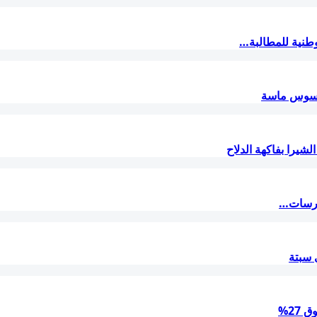
ة سوس ماسة
حارسات…
27%