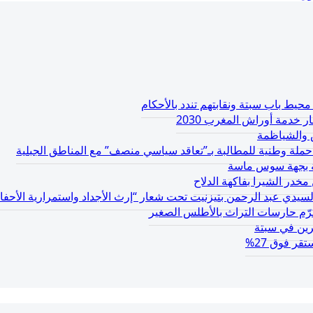
يط باب سبتة ونقابتهم تندد بالأحكام
 خدمة أوراش المغرب 2030
والشياظمة
حة بجهة سوس ماسة
سيدي عبد الرحمن بتيزنيت تحت شعار “إرث الأجداد واستمرارية الأحفاد
يكرّم حارسات التراث بالأطلس الصغير
ر فوق 27%