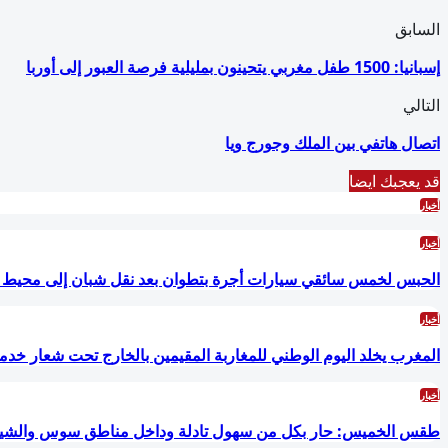
السابق
إسبانيا: 1500 طفل مغربي يتحينون بمليلية فرصة العبور إلى أوربا
التالي
اتصال هاتفي بين الملك وجورج ويا
قد يعجبك ايضا
أخبار
أخبار
الحبس لخمس سائقي سيارات أجرة بتطوان بعد نقل شبان إلى محيط با
أخبار
المغرب يخلد اليوم الوطني للمغاربة المقيمين بالخارج تحت شعار خدمة 
أخبار
طقس الخميس: ﺣﺎﺭ بكل من سهول تادلة وداخل مناطق سوس والشي