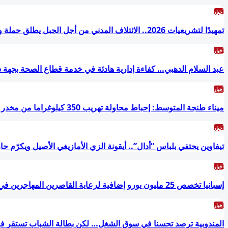
أخبار
تمهيدًا لتشريعيات 2026.. الائتلاف المدني من أجل الجبل يطلق حملة وطنية للمطالبة…
أخبار
عبد السلام الدهبي… كفاءة إدارية هادئة في خدمة قطاع الصحة بجه
أخبار
ميناء طنجة المتوسط: إحباط محاولة تهريب 350 كيلوغراما من مخدر الشيرا بفاكهة الدلاح
أخبار
تيفاوين يحتفي بلباس “أدال”.. أيقونة الزي الأمازيغي الأصيل ويكرّم 
أخبار
إسبانيا تخصص 25 مليون يورو إضافية لرعاية القاصرين المهاجرين في سبتة
أخبار
المندوبية ترصد تحسنا في سوق الشغل… لكن بطالة الشباب تستقر فوق 