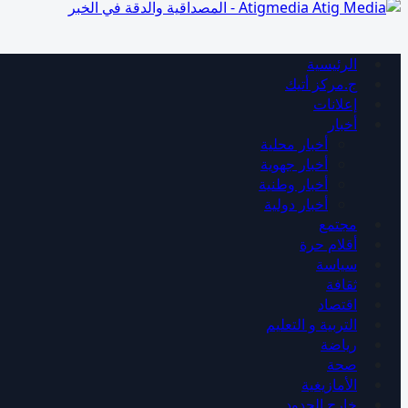
Atigmedia - المصداقية والدقة في الخبر
الرئيسية
ج.مركز أتيك
إعلانات
أخبار
أخبار محلية
أخبار جهوية
أخبار وطنية
أخبار دولية
مجتمع
أقلام حرة
سياسة
ثقافة
اقتصاد
التربية و التعليم
رياضة
صحة
الأمازيغية
خارج الحدود