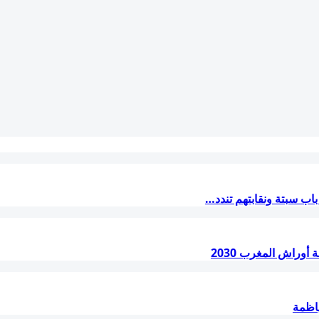
ب سبتة ونقابتهم تندد…
أوراش المغرب 2030
اظمة