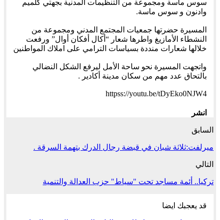
سوس ماسة ومجموعة من التنظيمات المدنية بجهتي كلميم
وادنون و سوس ماسة.
المسيرة حضرتها جمعيات المجتمع المدني ومجموعة من
النشطاء الأمازيغ واطرها شعار “أكال أفكان أوال” ورفعت
خلالها شعارات منددة بسياسات الترامي على املاك المواطنين
واتجهت المسيرة نحو ساحة الأمل ليرفع الشكل النضالي
بالتحاق عدد مهم من سكان مدينة أكادير .
httpss://youtu.be/tDyEko0NJW4
انشر
السابق
ميرلفت:ثلاثة شبان في قبضة رجال الدرك بتهمة السرقة .
التالي
تركيا.. أئمة مساجد تحت "سياط" حزب العدالة والتنمية
قد يعجبك ايضا