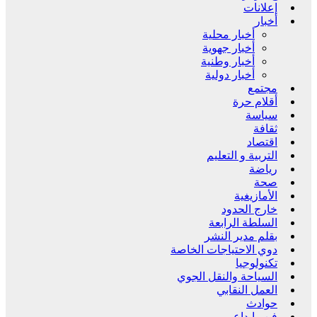
إعلانات
أخبار
أخبار محلية
أخبار جهوية
أخبار وطنية
أخبار دولية
مجتمع
أقلام حرة
سياسة
ثقافة
اقتصاد
التربية و التعليم
رياضة
صحة
الأمازيغية
خارج الحدود
السلطة الرابعة
بقلم مدير النشر
دوي الاحتياجات الخاصة
تكنولوجيا
السياحة والنقل الجوي
العمل النقابي
حوادث
فن وإبداع