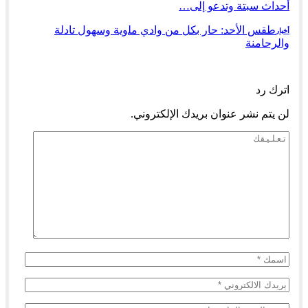
أحداث سبتة وتدعو إلى…
طقس الأحد: ﺣﺎﺭ بكل من ﻭﺍﺩﻱ ﻣﻠﻭﻳﺔ وسهول ﺗﺎﺩﻟﺔ
أخبار
ﻭالرحامنة
السابق
التالي
اترك رد
لن يتم نشر عنوان بريدك الإلكتروني.