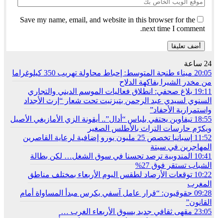
Save my name, email, and website in this browser for the
next time I comment.
24 ساعة
20:05
ميناء طنجة المتوسط: إحباط محاولة تهريب 350 كيلوغراما
من مخدر الشيرا بفاكهة الدلاح
19:11
بلاغ صحفي: انطلاق فعاليات الموسم الديني والتجاري
السنوي لسيدي عبد الرحمن بتيزنيت تحت شعار “إرث الأجداد
واستمرارية الأحفاد”
18:55
تيفاوين يحتفي بلباس “أدال”.. أيقونة الزي الأمازيغي الأصيل
ويكرّم حارسات التراث بالأطلس الصغير
11:52
إسبانيا تخصص 25 مليون يورو إضافية لرعاية القاصرين
المهاجرين في سبتة
10:41
المندوبية ترصد تحسنا في سوق الشغل… لكن بطالة
الشباب تستقر فوق 27%
10:22
توقعات الأرصاد لطقس اليوم الأربعاء بمختلف مناطق
المغرب
09:28
حقوقيون: “قرار عامل آسفي يكرس مبدأ المساواة أمام
القانون”
23:05
مقهى ثقافي جديد بسوق الأربعاء الغرب …