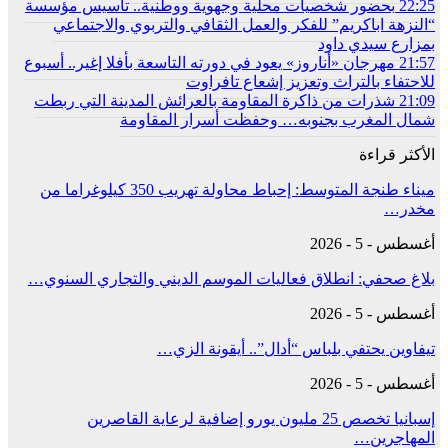
22:25
بحضور شخصيات محلية وجهوية ووطنية.. تأسيس مؤسسة
“النزهة اباكريم” للفكر والعمل الثقافي والتربوي والاجتماعي
بمزارع سيدي داود
21:57
مهرجان «أناروز» يعود في دورته التاسعة بأفلا إغير.. أسبوع
للاحتفاء بالتراث وتعزيز إشعاع تافراوت
21:09
شذرات من ذاكرة المقاومة بالعرائش المدينة التي ربطت
شمال المغرب بجنوبه… وحفظت أسرار المقاومة
الأكثر قراءة
ميناء طنجة المتوسط: إحباط محاولة تهريب 350 كيلوغراما من
مخدر…
أغسطس - 5 - 2026
بلاغ صحفي: انطلاق فعاليات الموسم الديني والتجاري السنوي…
أغسطس - 5 - 2026
تيفاوين يحتفي بلباس “أدال”.. أيقونة الزي…
أغسطس - 5 - 2026
إسبانيا تخصص 25 مليون يورو إضافية لرعاية القاصرين
المهاجرين…