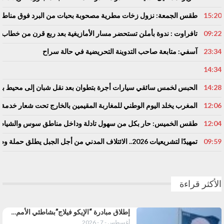
15:20
طقس الجمعة: نزول زخات مطرية مصحوبة بحبات من البرد فوق مناط
09:22
تافراوت : ندوة بأملن تستحضر مسار الأمازيغية بعد ربع قرن من خطاب 
23:34
آسفي: متابعة صاحب التدوينة التحريضية في حالة سراح
14:34
14:28
الحبس لخمس سائقي سيارات أجرة بتطوان بعد نقل شبان إلى محيط باب س
12:06
المغرب يخلد اليوم الوطني للمغاربة المقيمين بالخارج تحت شعار خدمة أو
12:04
طقس الخميس: ﺣﺎﺭ بكل من سهول تادلة وداخل مناطق سوس والشياظ
09:59
تمهيدًا لتشريعيات 2026.. الائتلاف المدني من أجل الجبل يطلق حملة وطنية للمطالبة بـ”تعاقد سياسي منصف” مع المناطق الجبلية
الأكثر قراءة
إطلاق مبادرة “الإيكو فيلاج”بشاطئي الأمم…
أغسطس - 7 - 2026