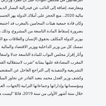
ومعارضة، إضافة إلى النائب عن فيدرالية اليسار الدي
مالية 2020.. منع الحجز على أملاك الدولة يهز الجسم القضائي.
وكان قادة جمعية هيئات المحامين بالمغرب قد اجتم
بضرورة إسقاط المادة التاسعة من المشروع، وذلك ب
بوزير الدولة المكلف بحقوق الإنسان والعلاقات مع 
تمسك كل من وزير الداخلية ووزير الاقتصاد والمالية وإ
وأثار إقرار مجلس النواب للمادة التاسعة جدلا واسعا
المغرب المصادقة عليها بمثابة “ضرب لاستقلالية ال
التشريعية والتنفيذية إلى التراجع العاجل عن المقتضي
وكشف وزير العدل محمد بنعبد القادر عن تجاوز المبلغ 
خلال ستة أشهر الأولى من سنة 2019، قائلا “ليست هناك دولة في العالم تجيز الحجز على أموال الدولة”.