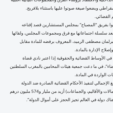
مقراطي ويضعوا صيغة صوتوا عليها باستثناء بلافريج.
عوا بفريق “المصباح” بمجلس المستشارين قصد إقناعه
عد سلسلة اجتماعاتها مع فرق ومجموعات المجلس، ولقائها
البرلمان مصطفى الرميد، المعروف برفضه للمادة مقابل
صلاح الإدارة بالمادة.
 في الأوساط القضائية والحقوقية إذا اعتبر نادي قضاة
قضاء”، في ما دعت جمعية هيئات المحامين بالمغرب السلطتين
ات الواردة في المادة.
الإجمالي لتنفيذ الأحكام القضائية الصادرة ضد الدولة
ومؤسساتها وإداراتها وجماعاتها الترابية (الجهات، العمالات والأقاليم، والجماعات) أزيد من مليار و574 مليون درهم