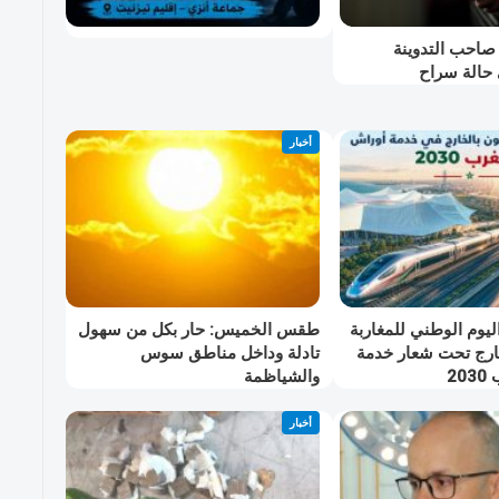
صاحب التدوينة
 حالة سراح
أخبار
ليوم الوطني للمغاربة
طقس الخميس: ﺣﺎﺭ بكل من سهول
خارج تحت شعار خدمة
تادلة وداخل مناطق سوس
2
والشياظمة
أخبار