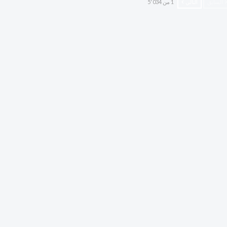
السابق
التالي
1 من 5٬034