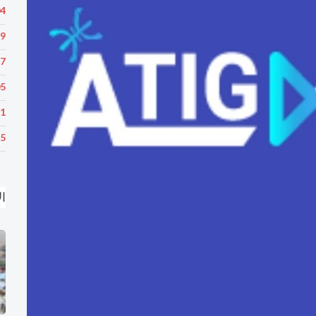
04
59
47
05
11
55
ال