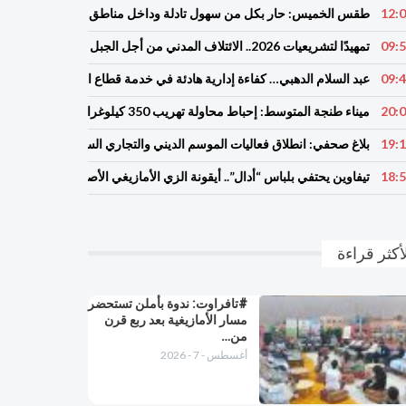
12:
طقس الخميس: ﺣﺎﺭ بكل من سهول تادلة وداخل مناطق سوس والشياظمة
09:
تمهيدًا لتشريعيات 2026.. الائتلاف المدني من أجل الجبل يطلق حملة وطنية للمطالبة بـ”تعاقد سياسي منصف” مع المناطق الجبلية
09:
عبد السلام الدهبي… كفاءة إدارية هادئة في خدمة قطاع الصحة بجهة سو
20:
ميناء طنجة المتوسط: إحباط محاولة تهريب 350 كيلوغراما من مخدر الشيرا بفاكهة الدلاح
19:
بلاغ صحفي: انطلاق فعاليات الموسم الديني والتجاري السنوي لسيدي عبد ا
18:
تيفاوين يحتفي بلباس “أدال”.. أيقونة الزي الأمازيغي الأصيل ويكرّم حارس
أكثر قراءة
#تافراوت: ندوة بأملن تستحضر
مسار الأمازيغية بعد ربع قرن
من…
أغسطس - 7 - 2026