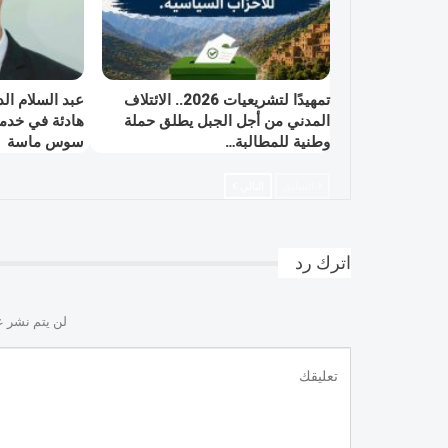
تمهيدًا لتشريعيات 2026.. الائتلاف
عبد السلام الد
المدني من أجل الجبل يطلق حملة
هادئة في خدم
وطنية للمطالبة…
سوس ماسة
السابق
التالي
اترك رد
لن يتم نشر ع