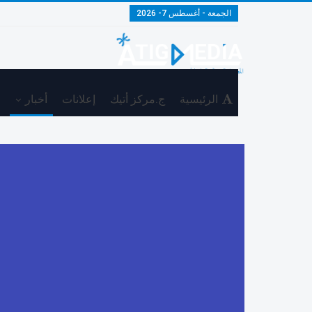
الجمعة - أغسطس 7- 2026
الرئيسية
ج.مركز أتيك
إعلانات
أخبار
م