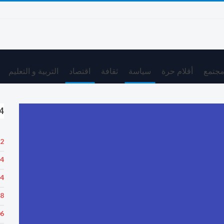
جتمع
أقلام حرة
سياسة
ثقافة
اقتصاد
التربية و التعليم
24 
22
34
34
28
06