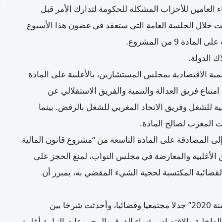
العامين للأحزاب المشكلة للحكومة لتدارك الأمر قبل
لمالية لسنة 2020 على التصويت خلال الجلسة العامة التي ستعقد في غضون هذا الأسبوع
 9 من المشروع.
 الدولة.
مية الاقتصادية بمجلس المستشارين، بالأغلبية على المادة
شروع قانون المالية لسنة 2020، وسط امتناع فريق العدالة والتنمية والفريق الاستقلالي عن
 للشغل وفريق الاتحاد المغربي للشغل بالرفض. بينما
ت المغرب لصالح المادة.
 المصادقة على المادة التاسعة من “مشروع قانون المالية
لها بين الأغلبية والمعارضة في مجلس النواب، لمنع الحجز على
 القضائية المكتسبة لحجية الشيء المقضي به، بمبرر أن
وفجرت المادة التاسعة من “مشروع قانون المالية لسنة 2020” جدلا مجتمعيا وقضائيا، وأحدثت شرخا بين
داخلية والاقتصاد برؤساء الفرق والمجموعات النيابية أغلبية