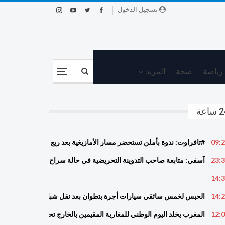
تسجيل الدخول
رياضة
صحة
المزيد
ساعة
09:
#تافراوت: ندوة بأملن تستحضر مسار الأمازيغية بعد ربع قرن من خطاب أج
23:
آسفي: متابعة صاحب التدوينة التحريضية في حالة سراح
14:
14:
الحبس لخمس سائقي سيارات أجرة بتطوان بعد نقل شبان إلى محيط باب سبتة
12:
المغرب يخلد اليوم الوطني للمغاربة المقيمين بالخارج تحت شعار خدمة أوراش