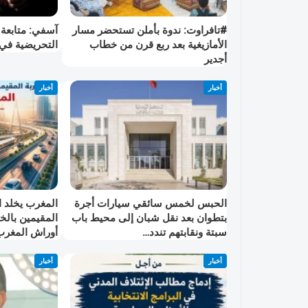
#تافراوت: ندوة بأملن تستحضر مسار
آسفي: متابعة 
الأمازيغية بعد ربع قرن من خطاب
التحريضية في
أجدير
أخبار
أخبار
الحبس لخمس سائقي سيارات أجرة
المغرب يخلد ا
بتطوان بعد نقل شبان إلى محيط باب
المقيمين بال
سبتة ونقابتهم تندد…
أوراش المغرب 030
أخبار
أخبار