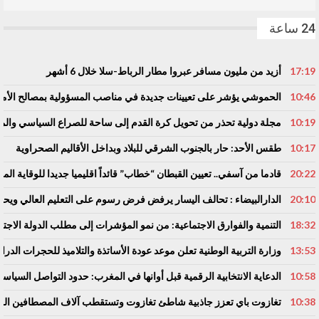
24 ساعة
17:19
أزيد من مليون مسافر عبروا مطار الرباط-سلا خلال 6 أشهر
10:46
الحموشي يؤشر على تعيينات جديدة في مناصب المسؤولية بمصالح الأم
10:19
مجلة دولية تحذر من تحويل كرة القدم إلى ساحة للصراع السياسي والم
10:17
طقس الأحد: حار بالجنوب الشرقي للبلاد وبداخل الأقاليم الصحراوية
20:22
قادما من آسفي.. تعيين القبطان “خطاب” قائداً اقليميا جديدا للوقاية المد
20:10
الدارالبيضاء : تحالف اليسار يرفض فرض رسوم على التعليم العالي ويحذ
18:32
التنمية والفوارق الاجتماعية: من نمو المؤشرات إلى مطلب الدولة الاجتم
13:53
وزارة التربية الوطنية تعلن موعد عودة الأساتذة والتلاميذ للحجرات الدرا
10:58
الدعاية الانتخابية الرقمية قبل أوانها في المغرب: حدود التواصل السياسي
10:38
تغازوت باي تعزز جاذبية شاطئ تغازوت وتستقطب آلاف المصطافين المغ