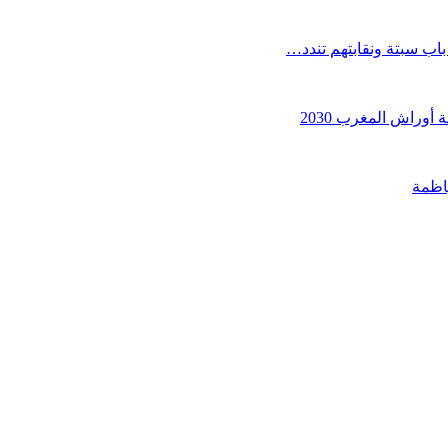
ب سبتة ونقابتهم تندد…
أوراش المغرب 2030
اظمة