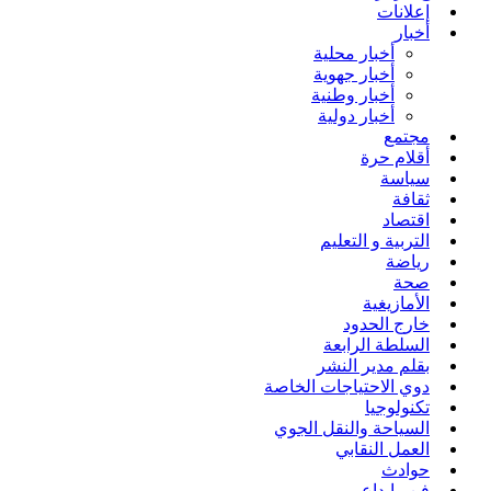
إعلانات
أخبار
أخبار محلية
أخبار جهوية
أخبار وطنية
أخبار دولية
مجتمع
أقلام حرة
سياسة
ثقافة
اقتصاد
التربية و التعليم
رياضة
صحة
الأمازيغية
خارج الحدود
السلطة الرابعة
بقلم مدير النشر
دوي الاحتياجات الخاصة
تكنولوجيا
السياحة والنقل الجوي
العمل النقابي
حوادث
فن وإبداع