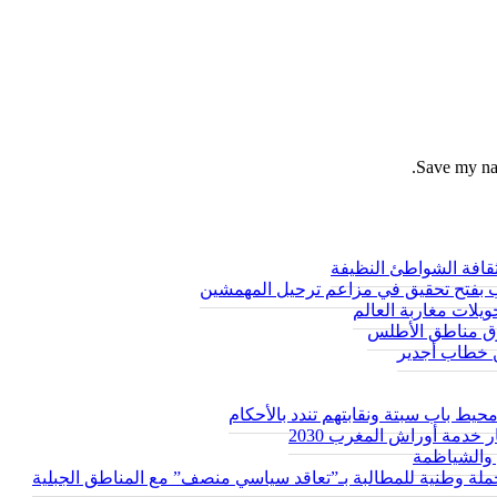
Save my nam
ثقافة الشواطئ النظيفة
الب بفتح تحقيق في مزاعم ترحيل المهمشين
يلات مغاربة العالم
ق مناطق الأطلس
ن خطاب أجدير
ط باب سبتة ونقابتهم تندد بالأحكام
 خدمة أوراش المغرب 2030
والشياظمة