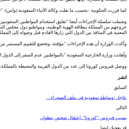
كما قررت الحكومة –بحسب ما نقلت وكالة الأنباء السعودية (واس)- ”تع
وشملت سلسلة الإجراءات أيضا ”تعليق استخدام المواطنين السعوديين 
خروجهم من المملكة ببطاقة الهوية الوطنية، ومواطنو دول مجلس التعا
المعنية في المنافذ من الدول التي زارها القادم قبل وصوله إلى الممل
وأكدت الوزارة أن هذه الإجراءات ”مؤقتة، وتخضع للتقييم المستمر من
وأهابت وزارة الخارجية السعودية ”بالمواطنين عدم السفر إلى الدول ال
ووصل فيروس كورونا إلى عدد من الدول القريبة والمحيطة بالمملكة، 
انشر
السابق
عاجل :وساطة سعودية في ملف الصحراء…
التالي
بسبب فيروس “كورونا”..اعتقال شخص بتطوان
قد يعجبك ايضا