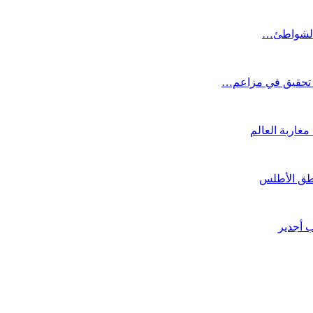
ة الشواطئ…
تح تحقيق في مزاعم…
مغاربة العالم
طق الأطلس
ب أجدير