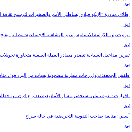
أخبار
إطلاق مبادرة “الإيكو فيلاج”بشاطئي الأمم والصخيرات لترسيخ ثقاف
أخبار
تيزنيت بين الكرامة الإنسانية وتدبير الهشاشة الاجتماعية: مطالب بف
أخبار
تقرير: مداخيل السياحة تتصدر مصادر العملة الصعبة متجاوزة تحويلات 
أخبار
طقس الجمعة: نزول زخات مطرية مصحوبة بحبات من البرد فوق منا
أخبار
تافراوت : ندوة بأملن تستحضر مسار الأمازيغية بعد ربع قرن من خطا
أخبار
آسفي: متابعة صاحب التدوينة التحريضية في حالة سراح
أخبار