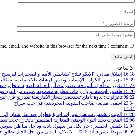
e, email, and website in this browser for the next time I comment.
24 ساعة
16:18
إطلاق مبادرة “الإيكو فيلاج”بشاطئي الأمم والصخيرات لترسيخ 
15:39
تيزنيت بين الكرامة الإنسانية وتدبير الهشاشة الاجتماعية: مط
15:23
تقرير: مداخيل السياحة تتصدر مصادر العملة الصعبة متجاوزة تحو
15:20
طقس الجمعة: نزول زخات مطرية مصحوبة بحبات من البرد فو
09:22
تافراوت : ندوة بأملن تستحضر مسار الأمازيغية بعد ربع قرن م
23:34
آسفي: متابعة صاحب التدوينة التحريضية في حالة سراح
14:34
14:28
الحبس لخمس سائقي سيارات أجرة بتطوان بعد نقل شبان إلى محي
12:06
المغرب يخلد اليوم الوطني للمغاربة المقيمين بالخارج تحت شعار
12:04
طقس الخميس: ﺣﺎﺭ بكل من سهول تادلة وداخل مناطق سوس 
09:59
تمهيدًا لتشريعيات 2026.. الائتلاف المدني من أجل الجبل يطلق حملة وطنية للمطالبة بـ”تعاقد سياسي منصف” مع المناطق الجبلية