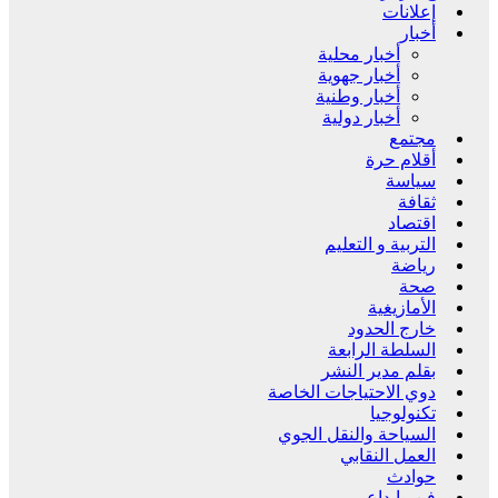
إعلانات
أخبار
أخبار محلية
أخبار جهوية
أخبار وطنية
أخبار دولية
مجتمع
أقلام حرة
سياسة
ثقافة
اقتصاد
التربية و التعليم
رياضة
صحة
الأمازيغية
خارج الحدود
السلطة الرابعة
بقلم مدير النشر
دوي الاحتياجات الخاصة
تكنولوجيا
السياحة والنقل الجوي
العمل النقابي
حوادث
فن وإبداع