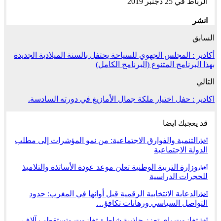
الرباط في 25 دجنبر 2019
انشر
السابق
أكادير : المجلس الجهوي للسياحة يحتفل بالسنة الميلادية الجديدة
بهذا البرنامج المتنوع (البرنامج الكامل)
التالي
اكادير : حفل اختيار ملكة جمال الأمازيغ في دورته السادسة.
قد يعجبك ايضا
التنمية والفوارق الاجتماعية: من نمو المؤشرات إلى مطلب
أخبار
الدولة الاجتماعية
وزارة التربية الوطنية تعلن موعد عودة الأساتذة والتلاميذ
أخبار
للحجرات الدراسية
الدعاية الانتخابية الرقمية قبل أوانها في المغرب: حدود
أخبار
التواصل السياسي ورهانات تكافؤ…
تغازوت باي تعزز جاذبية شاطئ تغازوت وتستقطب آلاف
أخبار