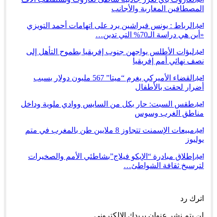
المصطافين المغاربة والأجانب
الرباط : يونس فيراشين يرد على اتهامات أحمد التويزي
أخبار
«أين هي دراسة الـ70% التي تدين…
لبؤات الأطلس يواجهن جنوب إفريقيا بطموح التأهل إلى
أخبار
نصف نهائي أمم إفريقيا
القضاء الأميركي يغرم “ميتا” 567 مليون دولار بسبب
أخبار
أضرار لحقت بالأطفال
طقس السبت: حار بكل من السايس ووادي ملوية وداخل
أخبار
مناطق الغرب وسوس
مبيعات الإسمنت تتجاوز 8 ملايين طن بالمغرب في متم
أخبار
يوليوز
إطلاق مبادرة “الإيكو فيلاج”بشاطئي الأمم والصخيرات
أخبار
لترسيخ ثقافة الشواطئ…
السابق
التالي
اترك رد
لن يتم نشر عنوان بريدك الإلكتروني.