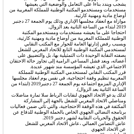
يشجب ويندد بناءا على التعامل والوضعية التي يعيشها
مستخدمات ومستخدمو المكتبة الوطنية للمملكة المغربية من
أوضاع مادية ومهنية كارثية.
موازاة مع انعقاد مجلسها الإداري وذلك يوم الجمعة 27 دجنبر
2019 ابتداء من الساعة الثانية بعد الزوال.
احتجاجا على ما يعيشه مستخدمات ومستخدمو المكتبة
الوطنية للمملكة المغربية من أوضاع مادية ومهنية كارثية،
وبسبب رفض إدارتها العامة للحوار مع المكتب النقابي
لمستخدمي المكتبة الوطنية التابع للاتحاد المغربي للشغل
بصفته النقابة الوحيدة ذات التمثيلية بها، بل والتضييق على
أعضائه، وبعد فشل المساعي الرامية إلى تجاوز حالة الاحتقان
الاجتماعي الذي تعيشه المؤسسة مند شهور عديدة.
قرر المكتب النقابي لمستخدمي المكتبة الوطنية للمملكة
المغربية تنظيم وقفة احتجاجية، في نفس يوم انعقاد مجلسها
الإداري المزمع اجتماعه يوم الجمعة 27 دجنبر2019 (ابتداء من
الساعة الثانية بعد الزوال).
لذلك يدعو الاتحاد الجهوي لنقابات الرباط سلا تمارة مناضلات
ومناضلي الاتحاد المغربي للشغل بالجهة إلى المشاركة
المكثفة في هذه الوقفة الاحتجاجية، والتي تأتي ضمن فعاليات
برنامجه النضالي الجهوي الخاص بالحملة الوطنية للدفاع عن
الحقوق والحريات النقابية لشهر دجنبر 2019.
عاش التضامن العمالي ،عاش الاتحاد المغربي للشغل
عن الاتحاد الجهوي