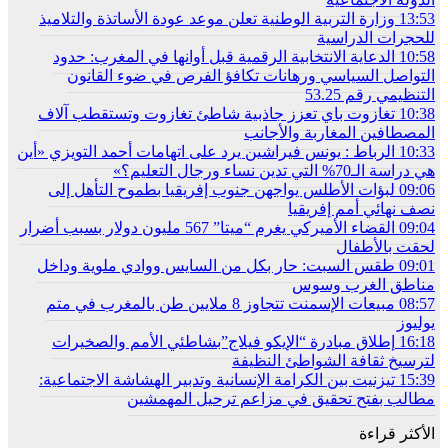
13:53
وزارة التربية الوطنية تعلن موعد عودة الأساتذة والتلاميذ
للحجرات الدراسية
10:58
الدعاية الانتخابية الرقمية قبل أوانها في المغرب: حدود
التواصل السياسي ورهانات تكافؤ الفرص في ضوء القانون
التنظيمي رقم 53.25
10:38
تغازوت باي تعزز جاذبية شاطئ تغازوت وتستقطب آلاف
المصطافين المغاربة والأجانب
10:33
الرباط : يونس فيراشين يرد على اتهامات أحمد التويزي «أين
هي دراسة الـ70% التي تدين نساء ورجال التعليم؟»
09:06
لبؤات الأطلس يواجهن جنوب إفريقيا بطموح التأهل إلى
نصف نهائي أمم إفريقيا
09:04
القضاء الأميركي يغرم “ميتا” 567 مليون دولار بسبب أضرار
لحقت بالأطفال
09:01
طقس السبت: حار بكل من السايس ووادي ملوية وداخل
مناطق الغرب وسوس
08:57
مبيعات الإسمنت تتجاوز 8 ملايين طن بالمغرب في متم
يوليوز
16:18
إطلاق مبادرة “الإيكو فيلاج”بشاطئي الأمم والصخيرات
لترسيخ ثقافة الشواطئ النظيفة
15:39
تيزنيت بين الكرامة الإنسانية وتدبير الهشاشة الاجتماعية:
مطالب بفتح تحقيق في مزاعم ترحيل المهمشين
الأكثر قراءة