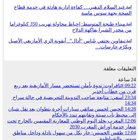
عبد السلام الدهبي… كفاءة إدارية هادئة في خدمة قطاع
أخبار
الصحة بجهة سوس ماسة
ميناء طنجة المتوسط: إحباط محاولة تهريب 350 كيلوغراما
أخبار
من مخدر الشيرا بفاكهة الدلاح
تيفاوين يحتفي بلباس “أدال”.. أيقونة الزي الأمازيغي الأصيل
أخبار
ويكرّم حارسات…
السابق
التالي
التعليقات مغلقة.
24 ساعة
09:22
#تافراوت: ندوة بأملن تستحضر مسار الأمازيغية بعد ربع
قرن من خطاب أجدير
23:34
آسفي: متابعة صاحب التدوينة التحريضية في حالة سراح
14:34
14:28
الحبس لخمس سائقي سيارات أجرة بتطوان بعد نقل شبان
إلى محيط باب سبتة ونقابتهم تندد بالأحكام
12:06
المغرب يخلد اليوم الوطني للمغاربة المقيمين بالخارج تحت
شعار خدمة أوراش المغرب 2030
12:04
طقس الخميس: ﺣﺎﺭ بكل من سهول تادلة وداخل مناطق
سوس والشياظمة