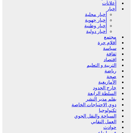
إعلانات
أخبار
أخبار محلية
أخبار جهوية
أخبار وطنية
أخبار دولية
مجتمع
أقلام حرة
سياسة
ثقافة
اقتصاد
التربية و التعليم
رياضة
صحة
الأمازيغية
خارج الحدود
السلطة الرابعة
بقلم مدير النشر
دوي الاحتياجات الخاصة
تكنولوجيا
السياحة والنقل الجوي
العمل النقابي
حوادث
فن وإبداع