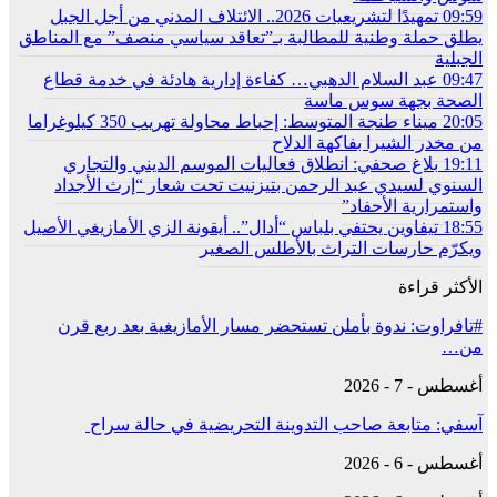
09:59
تمهيدًا لتشريعيات 2026.. الائتلاف المدني من أجل الجبل
يطلق حملة وطنية للمطالبة بـ”تعاقد سياسي منصف” مع المناطق
الجبلية
09:47
عبد السلام الدهبي… كفاءة إدارية هادئة في خدمة قطاع
الصحة بجهة سوس ماسة
20:05
ميناء طنجة المتوسط: إحباط محاولة تهريب 350 كيلوغراما
من مخدر الشيرا بفاكهة الدلاح
19:11
بلاغ صحفي: انطلاق فعاليات الموسم الديني والتجاري
السنوي لسيدي عبد الرحمن بتيزنيت تحت شعار “إرث الأجداد
واستمرارية الأحفاد”
18:55
تيفاوين يحتفي بلباس “أدال”.. أيقونة الزي الأمازيغي الأصيل
ويكرّم حارسات التراث بالأطلس الصغير
الأكثر قراءة
#تافراوت: ندوة بأملن تستحضر مسار الأمازيغية بعد ربع قرن
من…
أغسطس - 7 - 2026
آسفي: متابعة صاحب التدوينة التحريضية في حالة سراح
أغسطس - 6 - 2026