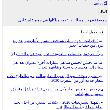
الأوروبي
التالي
جمعية تودرت بميراللفت تجدد هياكلها في جمع عام عادي .
قد يعجبك ايضا
#تافراوت: ندوة بأملن تستحضر مسار الأمازيغية بعد ربع
أخبار
قرن من خطاب أجدير
آسفي: متابعة صاحب التدوينة التحريضية في حالة سراح
أخبار
الحبس لخمس سائقي سيارات أجرة بتطوان بعد نقل
أخبار
أخبار
شبان إلى محيط باب سبتة ونقابتهم تندد…
المغرب يخلد اليوم الوطني للمغاربة المقيمين بالخارج تحت
أخبار
شعار خدمة أوراش المغرب 2030
طقس الخميس: ﺣﺎﺭ بكل من سهول تادلة وداخل مناطق
أخبار
سوس والشياظمة
تمهيدًا لتشريعيات 2026.. الائتلاف المدني من أجل الجبل
أخبار
يطلق حملة وطنية للمطالبة…