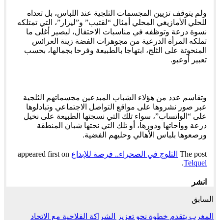
ولم يتوقف تزيين المجسمات الثلجية عند اللباس، بل تعداه
للحلي الأمازيغي المحلي أمثال “لقتيب” و”ليزار”، التي تمتلكه
نسوة درعة وتوظفه في مناسبات الاحتفال، ليصير أغلى ما
تملكه المرأة الدرعية من مجوهرات الفضة زينة العرائس
المنحوتة على الثلج، ابتهاجا بالطبيعة وفرحا بجمالها، بحسب
تعبير أوعبو.
وتقاسم عدد من هؤلاء الشباب المبدعين مجسماتهم الثلجية
عبر صور نشروها على مواقع التواصل الاجتماعي وتبادلوها
على “الواتساب”، سواء تلك التي نسجتها الطبيعة على نخيل
درعة وواحاتها ودورها، أو تلك التي نحتها شبان المنطقة
ورصعوها بلباس الأهالي وحليهم الفضية.
The post
الثلوج في الصحراء.. فرصة للإبداع
appeared first on
.
Telquel
انشر
السابق
المغرب يتقدم خطوة نحو تعزيز الشراكة الفلاحية مع الاتحاد