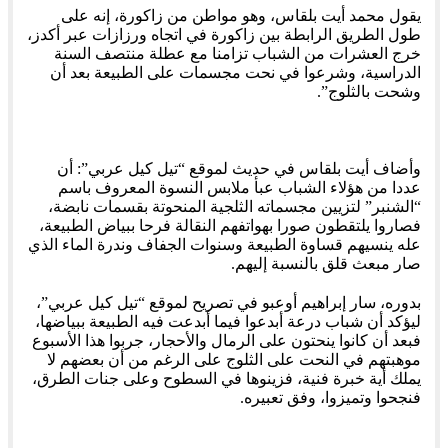
يقول محمد أيت بلقاس، وهو مواطن من زاكورة، إنه على
طول الطريق الرابطة بين زاكورة في اتجاه ورزازات عبر أكدز،
خرج العشرات من الشباب تزامنا مع عطلة منتصف السنة
الدراسية، وشرعوا في نحت مجسمات على الطبيعة بعد أن
وشحت بالثلوج”.
وأضاف أيت بلقاس في حديث لموقع “تيل كيل عربي”: أن
عددا من هؤلاء الشباب عبأ ملابس النسوة المعروف باسم
“الشنبر” لتزيين مجسماته الثلجية المنحوتة بقسمات نابضة،
فصاروا يلتقطون صورا بهواتفهم النقالة فرحا ببياض الطبيعة،
عله ينسيهم قساوة الطبيعة وسنوات الجفاف وندرة الماء الذي
صار مبعث قلق بالنسبة إليهم.
بدوره، سار إبراهيم أوعبو في تصريح لموقع “تيل كيل عربي”،
ليؤكد أن شباب درعة أبدعوا فيما أبدعت فيه الطبيعة ببياضها،
فبعد أن كانوا ينحتون على الرمال والأحجار، جربوا هذا الأسبوع
موهبتهم في النحت على الثلوج على الرغم من أن بعضهم لا
يملك أية خبرة فنية، فزينوها في السطوح وعلى جنات الطرق،
فنجحوا وتميزوا، وفق تعبيره.