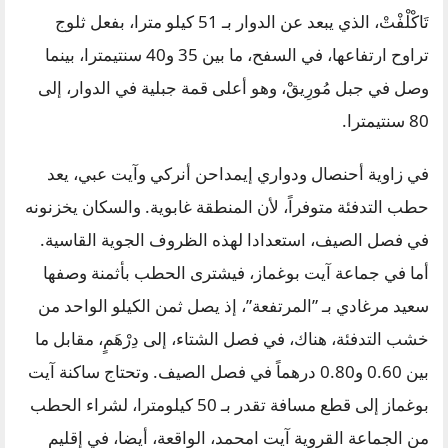
تَاكْلْفْتْ، الذي يبعد عن الدوار بـ 51 كيلو مترا، بفعل ثلوج
تراوح ارتفاعها، في السفح، ما بين 35 و40 سنتيمترا، بينما
وصل في جبل مُورِيقْ، وهو أعلى قمة جبلية في الدوار، إلى
80 سنتيمترا.
في زاوية أحنصال ودواري إيمداحن أنركي وآيت عبي، يعد
حطب التدفئة متوفراً، لأن المنطقة غابوية. والسكان يخزنونه
في فصل الصيف، استعدادا لهذه الظروف الجوية القاسية.
أما في جماعة آيت بوغماز، فيشترى الحطب بأثمنة وصفها
سعيد مرغادي بـ ”المرتفعة”، إذ يصل ثمن الكيلو الواحد من
خشب التدفئة، هناك، في فصل الشتاء، إلى دِرْهَمٍ، مقابل ما
بين 0.60 و0.80 درهماً في فصل الصيف. وتحتاج ساكنة آيت
بوغماز إلى قطع مسافة تقدر بـ 50 كيلومترا، لشراء الحطب
من الجماعة القروية آيت امحمد، الواقعة، أيضا، في إقليم