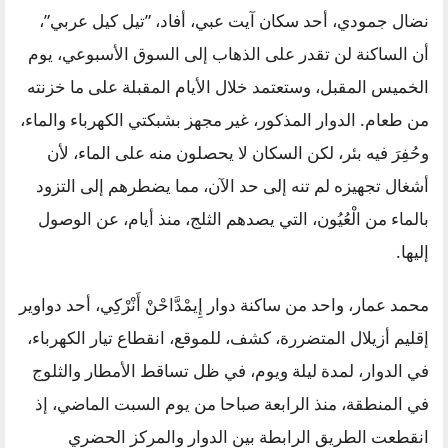
نضال جمودي، أحد سكان آيت عبي، أفاد، ”تيل كيل عربي”،
أن الساكنة لن تقدر على الذهاب إلى السوق الأسبوعي، يوم
الخميس المقبل، وستعتمد خلال الأيام المقبلة على ما خزنته
من طعام. الدوار المذكور، غير مجهز بشبكتي الكهرباء والماء،
وحُفِرَ فيه بئر، لكن السكان لا يحصلون منه على الماء، لأن
أشغال تجهيزه لم تنه إلى حد الآن، مما يضطرهم إلى التزود
بالماء من الْعُيُون، التي يصدهم الثلج، منذ أيام، عن الوصول
إليها.
محمد عمار، واحد من ساكنة دوار إِيمْدَّاحْنْ أَنْرْكِي، أحد دواوير
إقليم أزيلال المتضررة، كشف، للموقع، انقطاع تيار الكهرباء،
في الدوار، لمدة ليلة ويوم، في ظل تساقط الأمطار والثلوج
في المنطقة، منذ الرابعة صباحا من يوم السبت الماضي، إذ
انقطعت الطريق الرابطة بين الدوار والمركز الحضري