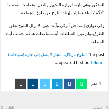
المذكور،وهي تابعة لوزارة التجهيز والنقل، تحطمت مقدمتها
”لَالَامْ”، أثناء عمليات إبعاد الثلوج عن طرق الجماعة.
وفي دواري إيمداحن أنركي وآيت عبي، لا تزال الثلوج تغلق
الطرق، ولم توزع السلطات أية مساعدات هناك، بحسب أبناء
المنطقة.
The post
الثلوج بأزيلال.. الجار لا يصل إلى جاره (شهادات)
.
appeared first on
Telquel
انشر
السابق
التالي