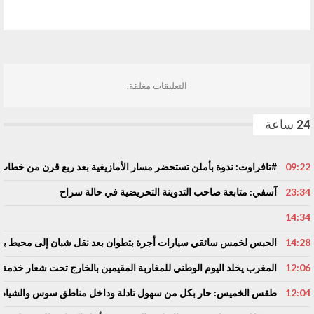
السابق
التالي
التعليقات مغلقة.
24 ساعة
09:22
#تافراوت: ندوة بأملن تستحضر مسار الأمازيغية بعد ربع قرن من خطاب 
23:34
آسفي: متابعة صاحب التدوينة التحريضية في حالة سراح
14:34
14:28
الحبس لخمس سائقي سيارات أجرة بتطوان بعد نقل شبان إلى محيط باب س
12:06
المغرب يخلد اليوم الوطني للمغاربة المقيمين بالخارج تحت شعار خدمة أو
12:04
طقس الخميس: ﺣﺎﺭ بكل من سهول تادلة وداخل مناطق سوس والشياظ