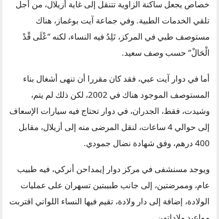
خصاص يجعل ساكنة الزاوية تتنقل إلى غاية أزيلال، من أجل
تلقي الخدمات الطبية. وفي جماعة آيت بوغماز، هناك
مستوصف طبي في المركز، تَلِدُ فيه النساء، لكنه ”عْلَى قْدْ
الْحَالْ” حسب وصف سعيد.
أما في دوار آيت عبي، فقد كان مقررا أن تنهى أشغال بناء
المستوصف الموجود هناك في 2002، لكن ذلك لم يتم،
وشيدت، فقط، الجدران، في دوار تحتاج فيه سيارات الإسعاف
إلى حوالي 4 ساعات، لنقل المرضى منه إلى أزيلال، مقابل
400 درهم، وفق شهادة نضال جمودي.
ويوجد مسنشفى في مركز دوار إيمداحن أنركي، فيه طبيب
عام، وممرضتين، إلى جانب طبيبتين تسهران على عمليات
الولادة، إضافة إلى دار ولادة، تقيم فيها النساء اللواتي اقتربت
مواعيد ولاداتهن.