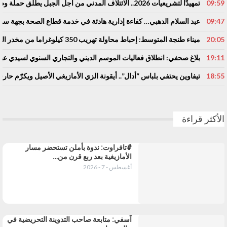
09:59
تمهيدًا لتشريعيات 2026.. الائتلاف المدني من أجل الجبل يطلق حملة وطنية للمطالبة بـ”تعاقد سياسي منصف” مع المناطق الجبلية
09:47
عبد السلام الدهبي… كفاءة إدارية هادئة في خدمة قطاع الصحة بجهة 
20:05
ميناء طنجة المتوسط: إحباط محاولة تهريب 350 كيلوغراما من مخدر الشيرا بفاكهة الدلاح
19:11
بلاغ صحفي: انطلاق فعاليات الموسم الديني والتجاري السنوي لسيدي عبد
18:55
تيفاوين يحتفي بلباس “أدال”.. أيقونة الزي الأمازيغي الأصيل ويكرّم حا
الأكثر قراءة
#تافراوت: ندوة بأملن تستحضر مسار
الأمازيغية بعد ربع قرن من…
أغسطس - 7 - 2026
آسفي: متابعة صاحب التدوينة التحريضية في