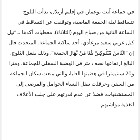
في جماعة آيت بوغماز، في إقليم أزيلال، بدأت الثلوج
تتساقط ليلة الجمعة الماضية، وتوقفت عن التساقط في
الساعة الثانية من صباح اليوم (الثلاثاء). معطيات أكدها لـ ”تيل
كيل عربي سعيد مرغأدي، أحد ساكنة الجماعة. المتحدث قال
إن ”النَّاسْ مْبْلُوكِينْ هْنَا مْنْ نْهَارْ الجمعة”، وذلك بفعل الثلوج،
البالغ ارتفاعها نصف متر في الهضبة السفلى للجماعة، ومترا
و20 سنتيمترا في هضبتها العليا، والتي منعت سكان الجماعة
من السفر، وعرقلت تنقل النساء الحوامل والمرضى إلى
المستشفيات، فضلا عن عدم قدرتهم على جلب الأعلاف
لتغذية مواشيهم.