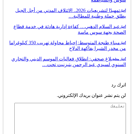
تمهيدًا لتشريعيات 2026.. الائتلاف المدني من أجل الجبل
أخبار
يطلق حملة وطنية للمطالبة…
عبد السلام الدهبي… كفاءة إدارية هادئة في خدمة قطاع
أخبار
الصحة بجهة سوس ماسة
ميناء طنجة المتوسط: إحباط محاولة تهريب 350 كيلوغراما
أخبار
من مخدر الشيرا بفاكهة الدلاح
بلاغ صحفي: انطلاق فعاليات الموسم الديني والتجاري
أخبار محلية
السنوي لسيدي عبد الرحمن بتيزنيت تحت…
السابق
التالي
اترك رد
لن يتم نشر عنوان بريدك الإلكتروني.