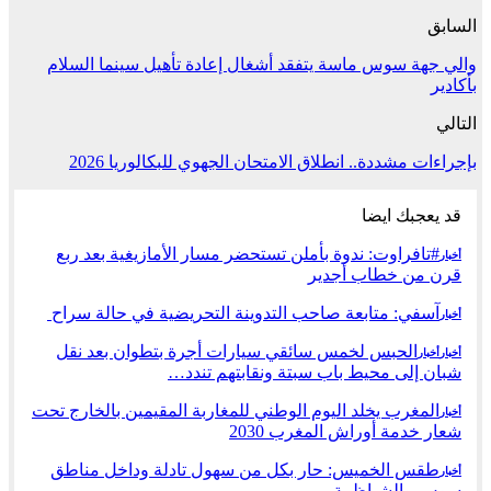
السابق
والي جهة سوس ماسة يتفقد أشغال إعادة تأهيل سينما السلام
بأكادير
التالي
بإجراءات مشددة.. انطلاق الامتحان الجهوي للبكالوريا 2026
قد يعجبك ايضا
#تافراوت: ندوة بأملن تستحضر مسار الأمازيغية بعد ربع
أخبار
قرن من خطاب أجدير
آسفي: متابعة صاحب التدوينة التحريضية في حالة سراح
أخبار
الحبس لخمس سائقي سيارات أجرة بتطوان بعد نقل
أخبار
أخبار
شبان إلى محيط باب سبتة ونقابتهم تندد…
المغرب يخلد اليوم الوطني للمغاربة المقيمين بالخارج تحت
أخبار
شعار خدمة أوراش المغرب 2030
طقس الخميس: ﺣﺎﺭ بكل من سهول تادلة وداخل مناطق
أخبار
سوس والشياظمة