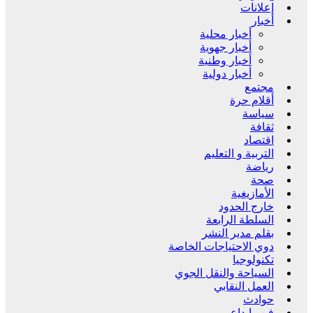
إعلانات
أخبار
أخبار محلية
أخبار جهوية
أخبار وطنية
أخبار دولية
مجتمع
أقلام حرة
سياسة
ثقافة
اقتصاد
التربية و التعليم
رياضة
صحة
الأمازيغية
خارج الحدود
السلطة الرابعة
بقلم مدير النشر
دوي الاحتياجات الخاصة
تكنولوجيا
السياحة والنقل الجوي
العمل النقابي
حوادث
فن وإبداع