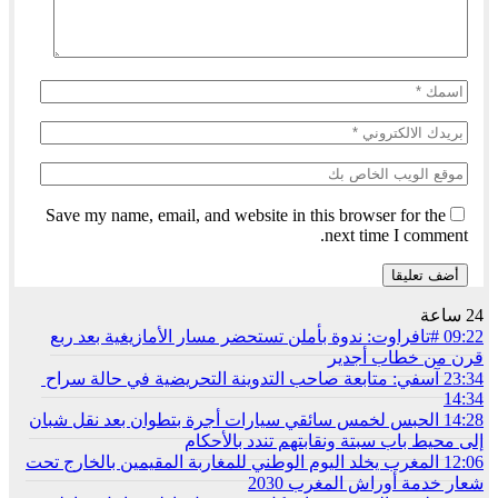
Save my name, email, and website in this browser for the
next time I comment.
24 ساعة
09:22
#تافراوت: ندوة بأملن تستحضر مسار الأمازيغية بعد ربع
قرن من خطاب أجدير
23:34
آسفي: متابعة صاحب التدوينة التحريضية في حالة سراح
14:34
14:28
الحبس لخمس سائقي سيارات أجرة بتطوان بعد نقل شبان
إلى محيط باب سبتة ونقابتهم تندد بالأحكام
12:06
المغرب يخلد اليوم الوطني للمغاربة المقيمين بالخارج تحت
شعار خدمة أوراش المغرب 2030