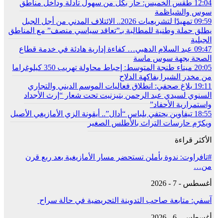
12:04
طقس الخميس: ﺣﺎﺭ بكل من سهول تادلة وداخل مناطق
سوس والشياظمة
09:59
تمهيدًا لتشريعيات 2026.. الائتلاف المدني من أجل الجبل
يطلق حملة وطنية للمطالبة بـ”تعاقد سياسي منصف” مع المناطق
الجبلية
09:47
عبد السلام الدهبي… كفاءة إدارية هادئة في خدمة قطاع
الصحة بجهة سوس ماسة
20:05
ميناء طنجة المتوسط: إحباط محاولة تهريب 350 كيلوغراما
من مخدر الشيرا بفاكهة الدلاح
19:11
بلاغ صحفي: انطلاق فعاليات الموسم الديني والتجاري
السنوي لسيدي عبد الرحمن بتيزنيت تحت شعار “إرث الأجداد
واستمرارية الأحفاد”
18:55
تيفاوين يحتفي بلباس “أدال”.. أيقونة الزي الأمازيغي الأصيل
ويكرّم حارسات التراث بالأطلس الصغير
الأكثر قراءة
#تافراوت: ندوة بأملن تستحضر مسار الأمازيغية بعد ربع قرن
من…
أغسطس - 7 - 2026
آسفي: متابعة صاحب التدوينة التحريضية في حالة سراح
أغسطس - 6 - 2026