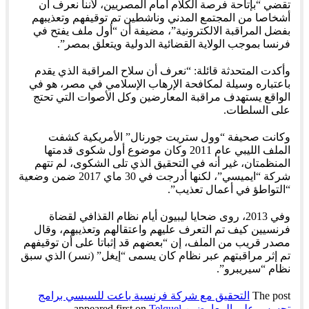
تقضي “بإتاحة فرصة الكلام أمام المصريين، لأننا نعرف أن
أشخاصا من المجتمع المدني وناشطين تم توقيفهم وتعذيبهم
بفضل المراقبة الالكترونية”، مضيفة أن “أول ملف يفتح في
فرنسا بموجب الولاية القضائية الدولية ويتعلق بمصر”.
وأكدت المتحدثة قائلة: “نعرف أن سلاح المراقبة الذي يقدم
باعتباره وسيلة لمكافحة الإرهاب الإسلامي في مصر، هو في
الواقع يستهدف مراقبة المعارضين وكل الأصوات التي تحتج
على السلطات.
وكانت صحيفة “وول ستريت جورنال” الأمريكية كشفت
الملف الليبي عام 2011 وكان موضوع أول شكوى قدمتها
المنظمتان، غير أنه في التحقيق الذي تلى الشكوى، لم تتهم
شركة “ايميسي”، لكنها أدرجت في 30 ماي 2017 ضمن وضعية
“التواطؤ في أعمال تعذيب”.
وفي 2013، روى ضحايا ليبيون أيام نظام القذافي لقضاة
فرنسيين كيف تم التعرف عليهم واعتقالهم وتعذيبهم، وقال
مصدر قريب من الملف، إن “بعضهم قد إثباتا على أن توقيفهم
تم إثر مراقبتهم عبر نظام كان يسمى “إيغل” (نسر) الذي سبق
نظام “سيريبرو”.
The post
التحقيق مع شركة فرنسية باعت للسيسي برامج
تجسس على المعارضين
appeared first on
Telquel
.