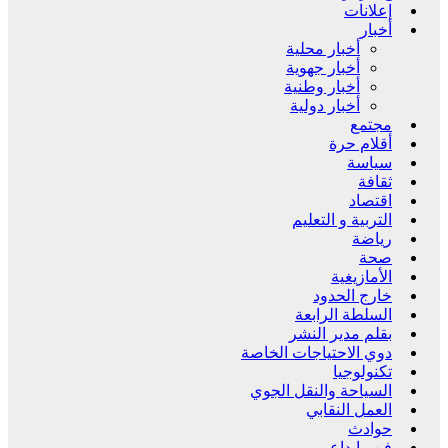
إعلانات
أخبار
أخبار محلية
أخبار جهوية
أخبار وطنية
أخبار دولية
مجتمع
أقلام حرة
سياسة
ثقافة
اقتصاد
التربية و التعليم
رياضة
صحة
الأمازيغية
خارج الحدود
السلطة الرابعة
بقلم مدير النشر
دوي الاحتياجات الخاصة
تكنولوجيا
السياحة والنقل الجوي
العمل النقابي
حوادث
فن وإبداع