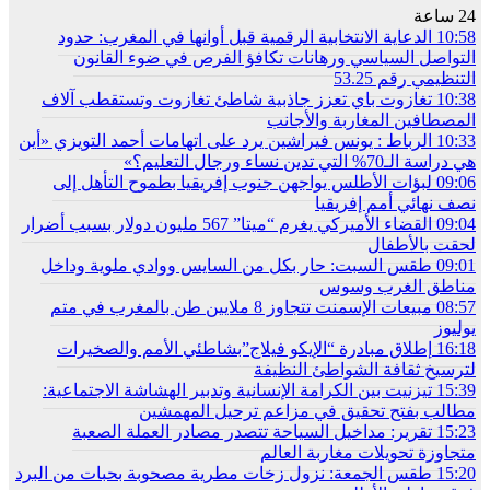
24 ساعة
10:58
الدعاية الانتخابية الرقمية قبل أوانها في المغرب: حدود
التواصل السياسي ورهانات تكافؤ الفرص في ضوء القانون
التنظيمي رقم 53.25
10:38
تغازوت باي تعزز جاذبية شاطئ تغازوت وتستقطب آلاف
المصطافين المغاربة والأجانب
10:33
الرباط : يونس فيراشين يرد على اتهامات أحمد التويزي «أين
هي دراسة الـ70% التي تدين نساء ورجال التعليم؟»
09:06
لبؤات الأطلس يواجهن جنوب إفريقيا بطموح التأهل إلى
نصف نهائي أمم إفريقيا
09:04
القضاء الأميركي يغرم “ميتا” 567 مليون دولار بسبب أضرار
لحقت بالأطفال
09:01
طقس السبت: حار بكل من السايس ووادي ملوية وداخل
مناطق الغرب وسوس
08:57
مبيعات الإسمنت تتجاوز 8 ملايين طن بالمغرب في متم
يوليوز
16:18
إطلاق مبادرة “الإيكو فيلاج”بشاطئي الأمم والصخيرات
لترسيخ ثقافة الشواطئ النظيفة
15:39
تيزنيت بين الكرامة الإنسانية وتدبير الهشاشة الاجتماعية:
مطالب بفتح تحقيق في مزاعم ترحيل المهمشين
15:23
تقرير: مداخيل السياحة تتصدر مصادر العملة الصعبة
متجاوزة تحويلات مغاربة العالم
15:20
طقس الجمعة: نزول زخات مطرية مصحوبة بحبات من البرد