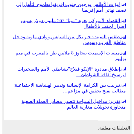
لبؤات الأطلس يواجهن جنوب إفريقيا بطموح التأهل إلى
أخبار
نصف نهائي أمم إفريقيا
القضاء الأميركي يغرم “ميتا” 567 مليون دولار بسبب
أخبار
أضرار لحقت بالأطفال
طقس السبت: حار بكل من السايس ووادي ملوية وداخل
أخبار
مناطق الغرب وسوس
مبيعات الإسمنت تتجاوز 8 ملايين طن بالمغرب في متم
أخبار
يوليوز
إطلاق مبادرة “الإيكو فيلاج”بشاطئي الأمم والصخيرات
أخبار
لترسيخ ثقافة الشواطئ…
تيزنيت بين الكرامة الإنسانية وتدبير الهشاشة الاجتماعية:
أخبار
مطالب بفتح تحقيق في مزاعم…
تقرير: مداخيل السياحة تتصدر مصادر العملة الصعبة
أخبار
متجاوزة تحويلات مغاربة العالم
السابق
التالي
التعليقات مغلقة.