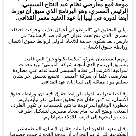
موجة قمع معارضي نظام عبد الفتاح السيسي،
الرئيس المصري، وهو البرنامج الذي سبق أن تورط
أيضا لدوره في ليبيا إبا عهد العقيد معمر القذافي.
ويأتي التحقيق في “التواطؤ في أعمال تعذيب وحوادث اختفاء
قسري” الذي فتح تحت عنوان “جرائم ضد الإنسانية” في
باريس، بعد شكوى جديدة للاتحاد الدولي لروابط حقوق الانسان
ورابطة حقوق الانسان.
وتتهم المنظمتان شركة “نيكسا تكنولوجيز” التي قامت
بتسويق البرنامج الذي أنتجته شركة “أميسي” ببيع معدات
لمراقبة الأنترنت الى نظام السيسي لمساعدته على مطاردة
معارضيه، علما أن شركة “أميسي” تخضع لتحقيق آخر بشأن
تسليم مواد مماثلة إلى ليبيا إبان عهد القذافي.
وقالت الفدرالية الدولية لروابط حقوق الإنسان، ورابطة حقوق
الإنسان، إنه “من خلال فتح تحقيق قضائي، تقر نيابة باريس
بخطورة الوقائع المزعومة ما يتيح للجمعيات أن تكون الطرف
المدني، ويفتح الباب أمام ضحايا مصريين لتشكيل أطراف
مدنية والمجيء إلى فرنسا للادلاء بشهاداتهم.
وقال معهد القاهرة لدراسات حقوق الإنسان، المنظمة غير
الحكومية التي تدعم التحرك، أن موجة القمع ترجمت خصوصا