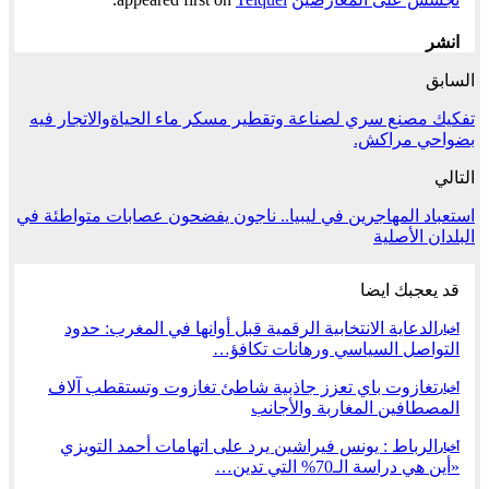
انشر
السابق
تفكيك مصنع سري لصناعة وتقطير مسكر ماء الحياةوالاتجار فيه
بضواحي مراكش.
التالي
استعباد المهاجرين في ليبيا.. ناجون يفضحون عصابات متواطئة في
البلدان الأصلية
قد يعجبك ايضا
الدعاية الانتخابية الرقمية قبل أوانها في المغرب: حدود
أخبار
التواصل السياسي ورهانات تكافؤ…
تغازوت باي تعزز جاذبية شاطئ تغازوت وتستقطب آلاف
أخبار
المصطافين المغاربة والأجانب
الرباط : يونس فيراشين يرد على اتهامات أحمد التويزي
أخبار
«أين هي دراسة الـ70% التي تدين…