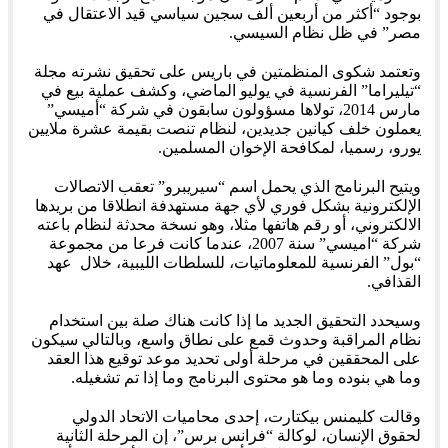
بوجود “أكثر من أربعين ألف سجين سياسي قيد الاعتقال في
مصر” في ظل نظام السيسي.
وتعتمد شكوى المنظمتين في باريس على تحقيق نشرته مجلة
“تيليراما” الفرنسية في يوليو الماضي، وكشف عملية بيع في
مارس 2014، تولاها مسؤولون سابقون في شركة “أميسي”
يعملون خلف كيانين جديدين، لنظام تنصت بقيمة عشرة ملايين
يورو، رسميا، لمكافحة الإخوان المسلمين.
ويتيح البرنامج الذي يحمل اسم “سيريبرو” تعقب الاتصالات
الإلكترونية بشكل فوري لأي جهة مستهدفة انطلاقا من بريدها
الالكتروني، أو رقم هاتفها مثلا، وهو نسخة محدثة لنظام باعته
شركة “اميسي” سنة 2007، عندما كانت فرعا من مجموعة
“بول” الفرنسية للمعلوماتيات، للسلطات الليبية، خلال عهد
القذافي.
وسيحدد التحقيق الجديد ما إذا كانت هناك صلة بين استخدام
نظام المراقبة وحدوث قمع على نطاق واسع، وبالتالي سيكون
على المحققين في مرحلة أولى تحديد موعد توقيع هذا العقد
وما هي بنوده وما هو محتوى البرنامج وما إذا تم تشغيله.
وقالت كليمنس بيكتارت، إحدى محاميات الاتحاد الدولي
لحقوق الإنسان، لوكالة “فرانس برس”، إن المرحلة الثانية