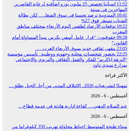
11:52
إسبانيا تخصص 25 مليون يورو إضافية لرعاية القاصرين
المهاجرين في سبتة
10:41
المندوبية ترصد تحسنا في سوق الشغل… لكن بطالة
الشباب تستقر فوق 27%
10:22
توقعات الأرصاد لطقس اليوم الأربعاء بمختلف مناطق
المغرب
09:28
حقوقيون: “قرار عامل آسفي يكرس مبدأ المساواة أمام
القانون”
23:05
مقهى ثقافي جديد بسوق الأربعاء الغرب …
22:25
بحضور شخصيات محلية وجهوية ووطنية.. تأسيس مؤسسة
“النزهة اباكريم” للفكر والعمل الثقافي والتربوي والاجتماعي
بمزارع سيدي داود
الأكثر قراءة
تمهيدًا لتشريعيات 2026.. الائتلاف المدني من أجل الجبل يطلق…
أغسطس - 6 - 2026
عبد السلام الدهبي… كفاءة إدارية هادئة في خدمة قطاع…
أغسطس - 6 - 2026
ميناء طنجة المتوسط: إحباط محاولة تهريب 350 كيلوغراما من