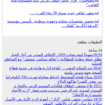
حقوقيون: “قرار عامل آسفي يكرس مبدأ المساواة أمام
أخبار
القانون”
مقهى ثقافي جديد بسوق الأربعاء الغرب …
أخبار
بحضور شخصيات محلية وجهوية ووطنية.. تأسيس مؤسسة
أخبار
“النزهة اباكريم” للفكر…
السابق
التالي
التعليقات مغلقة.
24 ساعة
09:59
تمهيدًا لتشريعيات 2026.. الائتلاف المدني من أجل الجبل
يطلق حملة وطنية للمطالبة بـ”تعاقد سياسي منصف” مع المناطق
الجبلية
09:47
عبد السلام الدهبي… كفاءة إدارية هادئة في خدمة قطاع
الصحة بجهة سوس ماسة
20:05
ميناء طنجة المتوسط: إحباط محاولة تهريب 350 كيلوغراما
من مخدر الشيرا بفاكهة الدلاح
19:11
بلاغ صحفي: انطلاق فعاليات الموسم الديني والتجاري
السنوي لسيدي عبد الرحمن بتيزنيت تحت شعار “إرث الأجداد
واستمرارية الأحفاد”
18:55
تيفاوين يحتفي بلباس “أدال”.. أيقونة الزي الأمازيغي الأصيل
ويكرّم حارسات التراث بالأطلس الصغير