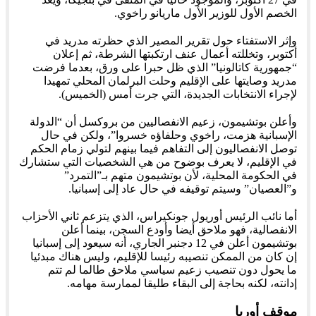
الخصم الأول للوزير الأول ماريانو راخوي.
وإثر الاستفتاء حول تقرير المصير الذي حظرته مدريد في
أكتوبر، وتخللته أعمال عنف ارتكبتها الشرطة، ثم إعلان
“جمهورية كاتالونيا” الذي ظل حبرا على ورق، بعدما فرضت
مدريد وصايتها على الإقليم وحلت البرلمان المحلي تمهيدا
لإجراء الانتخابات الجديدة، التي جرت أمس (الخميس).
وأعلن بوتشيمون، زعيم الانفصاليين من بروكسل أن “الدولة
الإسبانية هزمت، راخوي وحلفاؤه خسروا”، ولكن في حال
توصل الانفصاليون إلى التفاهم فيما بينهم لتولي زمام الحكم
في الإقليم، لا يعرف بوضوح من هي الشخصيات التي ستشارك
في الحكومة المحلية، لأن بوتشيمون متهم بـ”التمرد”
و”العصيان” وسيتم توقيفه في حال عاد إلى إسبانيا.
أما نائب الرئيس أوريول جونكيراس، الذي يتزعم ثاني الأحزاب
الانفصالية، فهو ملاحق أيضا وأودع السجن، بينما أعلن
بوتشيمون أعلن في 12 دجنبر الجاري، أنه سيعود إلى إسبانيا
إن كان من الممكن تنصيبه رئيسا للإقليم، وليس هناك مبدئيا
ما يحول دون تنصيب زعيم سياسي ملاحق طالما لم تتم
إدانته، لكنه بحاجة إلى البقاء طليقا لممارسة مهامه.
موقف أوربا