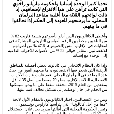
تحديا كبيرا لوحدة إسبانيا ولحكومة ماريانو راخوي
التي كانت تراهن على هذا الاقتراع لإضعافهم، إذ
نالت لوائحهم الثلاثة معا أغلبية مقاعد البرلمان
المحلي، ما يرشحهم للعودة إلى الحكم إذا تحالفوا
في ما بينهم.
وأعطى الكاتالونيون الذين أدلوا بأصواتهم بنسبة قاربت 82 %
من الناخبين محطمين الرقم القياسي التاريخي للمشاركة في
انتخابات في الإقليم، أمس (الخميس)، 47.6 % من أصواتهم
للانفصاليين، مقابل حوالى 52 % من الأصوات للأحزاب الداعية
إلى الوحدة مع إسبانيا.
وإذا كان النظام الانتخابي في كاتالونيا يعطي أفضلية للمناطق
الريفية التي يتجذر فيها الانفصاليون، ما منحهم الفوز من حيث
عدد المقاعد في البرلمان المحلي، فقد فازت فازت الأحزاب
الانفصالية الثلاثة بالإقليم، معا بـ70 مقعدا من أصل 135، أقل
بمقعدين من العام 2015، محققة سقفا على ما يبدو، سيمكنها
من الحكم في حال توصلت إلى تشكيل تحالف فيما بينها.
ومن بين الانفصاليين، اختار الكاتالونيون بالمقام الأول لائحة
“معا من أجل كاتالونيا” التي يترأسها كارلوس بوتشيمون،
رئيس الحكومة المحلية التي أقالتها مدريد بعد إعلان الاستقلال
في 27 أكتوبر، والموجود حاليا في المنفى في بلجيكا، ويعد