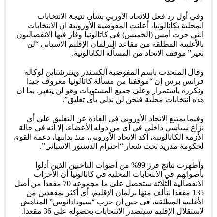
وفي أول رد فعل للاتحاد الأوربي بشأن نتيجة الانتخابات
المحلية بكاتالونيا، أعلنت المفوضية الأوروبية ان الانتخابات
التي جرت أمس (الخميس) في كاتالونيا وفاز فيها الانفصاليون
بالأغلبية المطلقة من مقاعد البرلمان الإقليم الاسباني “لن
تغير” موقف الاتحاد من المسألة الكاتالونية.
وقال المتحدث باسم المفوضية ألكسندر وينترشتاين لوكالة
فرانس برس إن “موقفنا من مسألة كاتالونيا معروف جيدا
ونكرره باستمرار وعلى جميع المستويات وهو لن يتغير. بما ان
هذه انتخابات محلية فنحن لن ندلي بأي تعليق”.
وفيما يمتنع الاتحاد الأوروبي في العادة عن التعليق على أي
نزاع سياسي داخلي في أي من دوله الأعضاء، إلا أنه في حالة
الأزمة الكاتالونية، أكد الاتحاد الأوروبي، منذ بدايتها، دعمه القوي
لحكومة مدريد تحت شعار “احترام الدستور الاسباني”.
وأظهرت نتائج فرز 99% من أصوات الناخبين الذين أدلوا
بأصواتهم في الانتخابات المحلية في كاتالونيا أن الأحزاب
الانفصالية الثلاثة ستحصل على ما مجموعه 70 مقعدا من أصل
135 مقعدا يتألف منها برلمان الإقليم، أي أكثر بمقعدين من
الأغلبية المطلقة، في حين أن حزب “سيودادانوس” المناهض
لاستقلال الإقليم سيتصدر الانتخابات بحصوله على 36 مقعدا.