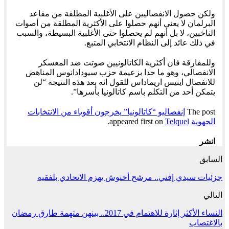
ولكن حصول الانفصاليين على الأغلبية المطلقة من مقاعد
البرلمان لا يعني أنهم حصلوا على الأكثرية المطلقة من أصوات
الناخبين، لا بل أنهم لم يحصلوا حتى الأغلبية البسيطة، والسبب
في ذلك عائد إلى النظام الانتخابي المتبع.
وللمفارقة فان أكثرية الكاتالونيين صوتت ضد المعسكر
الانفصالي، وهو ما حدا بزعيمة حزب سيودادانوس المناهض
للانفصال اينيس اريماداس للقول انه بعد هذه النتيجة “لن
يتمكن أحد من التكلم باسم كاتالونيا بأسرها”.
The post
إنفصاليو “كاتالونيا” يخرجون أقوياء من الانتخابات
الجهوية
appeared first on
Telquel
.
انشر
السابق
جزئيات سيدي إفني.. مرشح أخنوش يهزم الاتحادي بلفقيه
التالي
النساء الأكثر إثارة للاهتمام في 2017.. بينهن متهمة طارق رمضان
بالاغتصاب