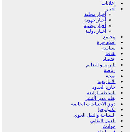
إعلانات
أخبار
أخبار محلية
أخبار جهوية
أخبار وطنية
أخبار دولية
مجتمع
أقلام حرة
سياسة
ثقافة
اقتصاد
التربية و التعليم
رياضة
صحة
الأمازيغية
خارج الحدود
السلطة الرابعة
بقلم مدير النشر
دوي الاحتياجات الخاصة
تكنولوجيا
السياحة والنقل الجوي
العمل النقابي
حوادث
فن وإبداع