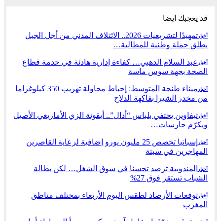
قد يعجبك ايضا
تمهيدًا لتشريعيات 2026.. الائتلاف المدني من أجل الجبل
أخبار
يطلق حملة وطنية للمطالبة…
عبد السلام الدهبي… كفاءة إدارية هادئة في خدمة قطاع
أخبار
الصحة بجهة سوس ماسة
ميناء طنجة المتوسط: إحباط محاولة تهريب 350 كيلوغراما
أخبار
من مخدر الشيرا بفاكهة الدلاح
تيفاوين يحتفي بلباس “أدال”.. أيقونة الزي الأمازيغي الأصيل
أخبار
ويكرّم حارسات…
إسبانيا تخصص 25 مليون يورو إضافية لرعاية القاصرين
أخبار
المهاجرين في سبتة
المندوبية ترصد تحسنا في سوق الشغل… لكن بطالة
أخبار
الشباب تستقر فوق 27%
توقعات الأرصاد لطقس اليوم الأربعاء بمختلف مناطق
أخبار
المغرب